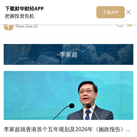
在线客服
关于我们
财华证券
公关
财华媒体矩阵
财华智库
下载财华财经APP
下载APP
把握投资先机
李家超
李家超就香港首个五年规划及2026年《施政报告》听