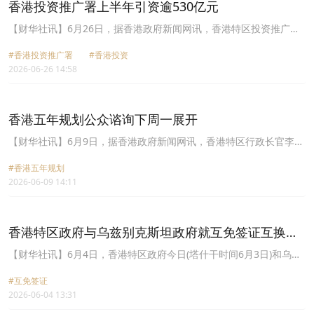
香港投资推广署上半年引资逾530亿元
划长远方向，同时触及施政报告的年度部署，反映两者之间关系密
切。李家超指出，香港五年规划与行政长官的施政报告是一脉相承的
【财华社讯】6月26日，据香港政府新闻网讯，香港特区投资推广署
施政文件。五年规划属前瞻性、策略性和方向性的指导文件，为未来
今年上半年共协助413间海外和内地企业在港开设或拓展业务，预计
五年的经济和社会发展作出明确方向。施政报告是每年的施政部署，
#香港投资推广署
#香港投资
可为香港带来逾530亿元的外来直接投资，并创造逾8,600个新职位。
订立多项具体指标，回应五年规划的要求和方向，汇报落实进度，并
2026-06-26 14:58
李家超致辞时表示，香港的世界竞争力排名跃升至全球第二，充分反
按每年实际情况，因时制宜推出政策措施。他续指，过去在五年规划
映香港的实力和机遇，并已体现在招商引资的成果。他还指出，特区
咨询会听取意见时，有市民表示意见同时适用于香港五年规划和施政
政府去年成立内地企业出海专班，而北部都会区发展会为香港带来更
报告。因此，在余下的咨询会，无论市民特意将意见分为两个主题提
多机遇，当局将全力推动加快发展北都，不断释放新的发展机遇和潜
香港五年规划公众谘询下周一展开
供，或同时提供，政府都会整理和分析，适当归纳在五年规划和施政
力。投资推广署表示，上半年落户香港的413家企业当中，六成来自
报告的编制考虑中。
内地，其余分布欧亚等不同市场，行业涵盖创新及科技、金融服务、
【财华社讯】6月9日，据香港政府新闻网讯，香港特区行政长官李家
运输、物流等。
超宣布，特区政府下周一展开香港五年规划的公众谘询，为期两个
#香港五年规划
月。李家超今早出席行政会议前会见传媒时说，香港编制第一个五年
2026-06-09 14:11
规划是历史性的一步，有重大意义。五年规划会让香港市民和社会各
界实际受惠，第一，巩固提升香港在国际金融、航运、贸易、创科等
优势地位、加强建设国际航空枢纽、打造国际高端人才集聚高地，以
及加快建设北部都会区等。第二，五年规划让香港可抓紧更多国家战
香港特区政府与乌兹别克斯坦政府就互免签证互换照
略和发展所带来的机遇，包括国家超大规模市场、经济发展带给香港
会
的商机；国家科技能力和技术的分享；「一带一路」倡议、大湾区融
【财华社讯】6月4日，香港特区政府今日(塔什干时间6月3日)和乌兹
合发展带来的机遇，涵盖人才需求、资金流动、产业发展、就业机
别克斯坦政府互换照会，双方同意就互免签证安排进行落实细节商
会、个人发展空间等。第三，五年规划有助香港更好融入和服务国家
#互免签证
讨，让双方旅客可免签证逗留30天。双方政府代表今日在行政长官李
发展大局，有利「一国两制」成功实践，让香港可享中国机遇和国际
2026-06-04 13:31
家超及乌兹别克斯坦外长赛尔多夫的见证下互换照会，确认建立互免
机遇叠加发展的独特优势，发挥内联外通的桥梁作用，推动高增量发
签证的安排。在互换照会后，两地政府会随即推进落实的具体内容，