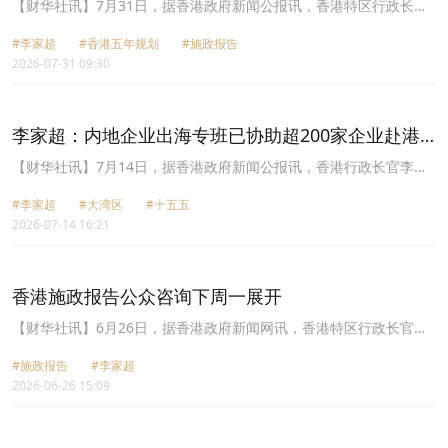
取特首顾问团意见
【财华社讯】7月31日，据香港政府新闻公报讯，香港特区行政长官
李家超在7月28至30日与特首顾问团举行工作午餐，听取特首顾问团
#李家超
#香港五年规划
#施政报告
成员就香港第一个五年规划(香港五年规划)和行政长官2026年《施政
2026-07-31 09:30
报告》，以及香港整体发展的意见。香港五年规划及行政长官2026年
《施政报告》将于今年稍后发布，公众咨询已于6月展开。
李家超：内地企业出海专班已协助超200家企业赴港
设立或扩展业务
【财华社讯】7月14日，据香港政府新闻公报讯，香港行政长官李家
超出席大湾区环球业务拓展高峰论坛并致辞。他表示，依托国家“十
#李家超
#大湾区
#十五五
五五”规划部署，香港将发挥背靠祖国、联通世界优势，担当市场、
2026-07-14 16:21
资本、标准三大连接平台，助力内地企业出海、外资入局内地。特区
政府设立的内地企业出海专班已服务超200家企业赴港布局，且上线
专业服务电子平台赋能企业发展。上月香港商贸代表团出访中亚，促
成96项合作协议，涉资超16.5亿美元，覆盖金融、科创、绿色发展等
香港施政报告公众咨询下周一展开
领域。目前多家内地出海企业筹备赴港上市，香港将持续发挥“超级
联系人”与“超级增值人”作用，助力湾区企业拓展全球市场。
【财华社讯】6月26日，据香港政府新闻网讯，香港特区行政长官李
家超表示，2026年施政报告公众咨询下周一正式展开。由于香港五年
#施政报告
#李家超
规划与施政报告关系密切，为方便市民，政府会在余下的咨询会同时
2026-06-26 15:09
收集五年规划和施政报告的意见。李家超6月25日主持一场香港五年
规划咨询会，听取专上教育代表对北部都会区大学城建设的意见。他
在会后会见传媒时指，香港五年规划公众咨询上周一展开以来，已举
办十多场咨询会，收到近千份意见。政府观察到不少意见涉及五年规