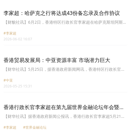
展，让市民共享更多发展红利。李家超指出，对经济和企业而言，规
以早日实施安排。现时，香港特区护照持有人可免签证访问乌兹别克
划将巩固传统优势，开辟新赛道。企业将受惠于更清晰的政策方向、
斯坦10天；乌兹别克斯坦外交及公务护照持有人可免签证访港14天，
李家超：哈萨克之行将达成43份备忘录及合作协议
更优质的营商环境，以及对接国家战略所带来的更多商机。
而乌兹别克斯坦普通护照持有人访港须申领签证。为建立更紧密的双
边关系，特区政府与乌兹别克斯坦政府建立互免签证的安排，将香港
【财貌社讯】6月2日，香港特区行政长官李家超在哈萨克斯坦阿斯塔
特区护照持有人免签证访问乌兹别克斯坦的期限由现时10天延长至30
纳会见传媒表示，作为中亚的经济大国，哈萨克斯坦的国内生产总值
天，而乌兹别克斯坦所有护照持有人将可免签证访港30天。特区政府
#李家超
占中亚地区约百分之六十，更订下经济增长百分之七的目标，发展潜
发言人表示，继在2025年9月放宽乌兹别克斯坦人商务和旅游多次访
2026-06-02 16:07
力巨大。哈萨克斯坦亦是香港在中亚最大的贸易伙伴，双方合作空间
港签证的申请门槛，与乌兹别克斯坦建立互免签证安排有助进一步促
广阔。这次哈萨克斯坦的访问取得多项成果，商贸代表团将达成43份
进香港与中亚之间的经贸和旅游发展。
备忘录及合作协议，涵盖包括经贸、投资、金融服务、科技、航空、
绿色金融等多个范畴。当中成果包括：首先，香港的航空公司将会在
香港贸易发展局：中亚资源丰富 市场潜力巨大
明年首季，开通飞往哈萨克斯坦阿拉木图的直航航班。第二，双方协
议加强人工智能和数字发展的合作，推动数码基建发展，包括哈萨克
【财华社讯】5月25日，据香港政府新闻网讯，香港特区行政长官李
斯坦会在香港举办路演，吸引投资者及专业服务机构参与。第三，香
家超6月率团出访位处于中亚的哈萨克斯坦和乌兹别克斯坦，寻找商
港三大创科园--即数码港、科技园、港深创科园，与阿斯塔纳枢纽协
#中亚
机。前者是区内经济大国，后者则是人口大国，两国机遇良多。香港
议加强创科合作。第四，香港交易及结算所与阿斯塔纳枢纽及阿斯塔
2026-05-25 15:31
贸易发展局主席马时亨表示，特首此行会很有作用。外访团包括不同
纳国际金融中心协议加强合作，促进绿色金融生态系统的发展，跨境
领域的商界代表，可加强香港与哈萨克斯坦在金融方面的合作，哈萨
上市及大宗商品交易市场的合作机遇。第五，香港的资本公司与哈萨
克斯坦很多公司可来港上市，香港也可引领内地公司开拓这个新兴市
克斯坦主权财富基金共同投资1亿美元，在哈萨克斯坦建立区域血液
场。
香港行政长官李家超在第九届世界金融论坛年会暨洲
净化产品制造中心。
际对话2026年度大会致辞
【财华社讯】据香港政府新闻公报讯，香港行政长官李家超5月21日
在第九届世界金融论坛年会暨洲际对话2026年度大会致辞表示，香港
#李家超
#世界金融论坛
是全球第三、亚洲第一的国际金融中心。根据国际货币基金组织最新