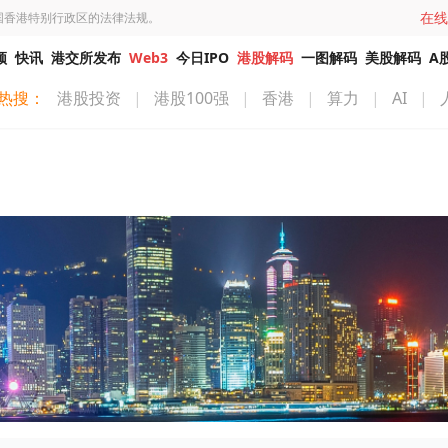
在线
国香港特别行政区的法律法规。
频
快讯
港交所发布
Web3
今日IPO
港股解码
一图解码
美股解码
A
热搜：
港股投资
|
港股100强
|
香港
|
算力
|
AI
|