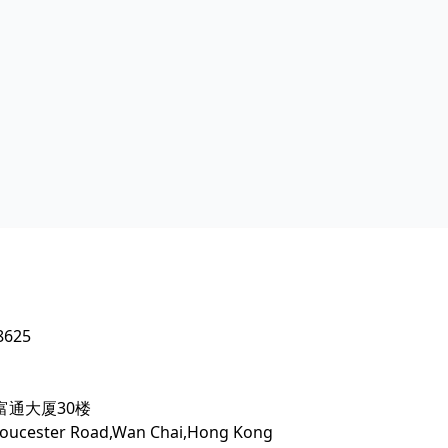
！
8625
富通大厦30楼
 Gloucester Road,Wan Chai,Hong Kong