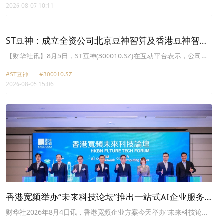
2026-08-07 10:11
ST豆神：成立全资公司北京豆神智算及香港豆神智算
正积极开拓相关业务
【财华社讯】8月5日，ST豆神(300010.SZ)在互动平台表示，公司目
前已成立了全资公司北京豆神智算及香港豆神智算，正在积极开拓相
#ST豆神
#300010.SZ
关业务。公司AI
算力
中心等新型业务仍处于筹备阶段，如有重大合同
2026-08-05 15:06
签署将按规定及时履行信息披露义务，敬请投资者注意投资风险。
香港宽频举办“未来科技论坛”推出一站式AI企业服务
平台
财华社2026年8月4日讯，香港宽频企业方案今天举办“未来科技论