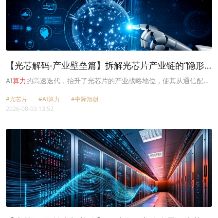
【光芯解码-产业壁垒篇】拆解光芯片产业链的“隐形
高墙”
AI
算力
的高速迭代，抬升了光芯片的产业战略地位，使其从通信配
件，转变为支撑高端
算力
集群互联的核心底层硬件。
#光芯片
#AI算力
#中际旭创
2026-08-03 13:52