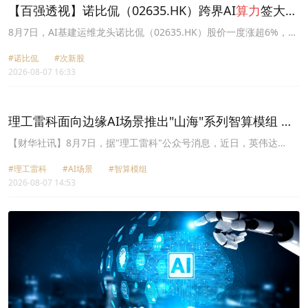
【百强透视】诺比侃（02635.HK）跨界AI
算力
签大
单，股价应声上涨
8月7日，AI基建运维龙头诺比侃（02635.HK）股价一度涨超6%，截
至收盘微跌0.7%，报11.3港元，市值42.79亿港元。
#诺比侃
#次新股
2026-08-07 16:33
理工雷科面向边缘AI场景推出"山海"系列智算模组 系
列产品基于国产CPU与GPU构建
【财华社讯】8月7日，据"理工雷科"公众号消息，近日，英伟达
Jetson系列产品价格出现显著调整。事实上，受边缘AI应用需求快速
#理工雷科
#AI场景
#智算模组
扩张以及上游部分元器件供应收紧影响，Jetson系列部分型号自去年
2026-08-07 14:53
起便已出现供货趋紧的情况，交付周期一度延长至数月。对于处于产
品研发或规模部署阶段的企业而言，核心计算平台的价格异动与供应
波动，直接影响产品BOM成本、交付节奏及长期维护策略。理工雷
科面向边缘AI场景推出"山海"系列智算模组。该系列产品基于国产
CPU与GPU构建，具备高性能AI推理、多任务并行处理及丰富接口扩
展能力，可在复杂环境下实现长期稳定运行目前，山海系列已形成覆
盖高
算力
与均衡能效的双梯度产品矩阵，可满足智慧交通、工业视
觉、具身智能、无人系统等多类边缘AI应用场景的差异化需求。山海
T100提供最高240 TOPS INT8 AI
算力
，FP32浮点
算力
达17.4
Tflops，可支撑复杂深度学习模型部署及大规模并发推理任务。存储