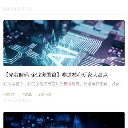
坛：AI∞网络∞
算力
”，并宣布正式推出“香港宽频AI＋”，标志香港宽
频成为全港首间提供完整企业级AI服务平台的电讯服务供应商。
2026-08-04 14:49
【光芯解码-企业突围篇】赛道核心玩家大盘点
在前两篇中，我们厘清了光芯片的
算力
价值、技术迭代逻辑，以及从
晶圆材料、外延工艺到IDM制造的全链条产业壁垒。
#光芯片
#EML
#磷化铟
2026-08-03 19:36