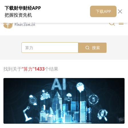
在线客服
关于我们
财华证券
公关
财华媒体矩阵
财华智库
下载财华财经APP
下载APP
把握投资先机
搜索
找到关于
“算力”
1433
个结果