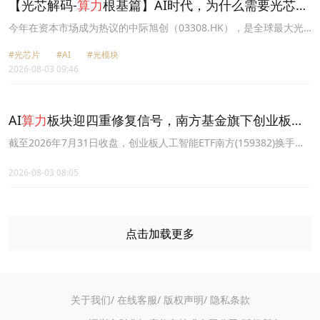
【光芯解码-
算力
根基篇】AI时代，为什么需要光芯
片？
今年在资本市场成为热议的中际旭创（03308.HK），是全球最大光
模块供应商，英伟达（NVDA.US）、亚马逊（AMZN.US）等AI巨头
#光芯片
#AI
#光模块
的核心光模块，很大部分来自它。
2026-08-03 09:46
AI
算力
板块迎四重修复信号，南方基金旗下创业板人
工智能ETF南方(159382)跟踪标的指数前一交易日强势
截至2026年7月31日收盘，创业板人工智能ETF南方(159382)换手
16.3%，成交3.34亿元，跟踪标的指数创业板人工智能指数
收涨7.71%
(970070.CNI) 涨7.71%。
2026-08-03 08:05
点击加载更多
关于我们/
在线客服/
版权声明/
隐私条款