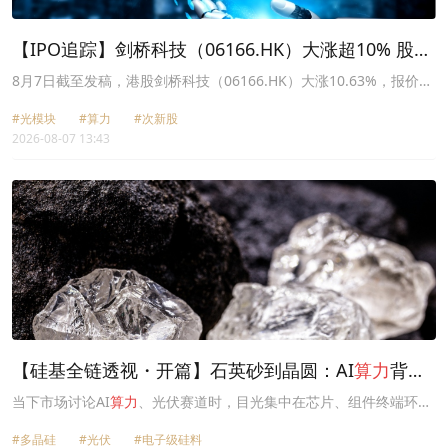
配置方面，128GB eMMC本地存储有效降低对外部存储的依赖，提
升设备集成度与部署灵活性。
【IPO追踪】剑桥科技（06166.HK）大涨超10% 股东
套现结束？
8月7日截至发稿，港股剑桥科技（06166.HK）大涨10.63%，报价
89.5港元，市值330亿港元。
#光模块
#算力
#次新股
2026-08-07 13:43
【硅基全链透视・开篇】石英砂到晶圆：AI
算力
背后
看不见的基石
当下市场讨论AI
算力
、光伏赛道时，目光集中在芯片、组件终端环
节，极少深挖整条产业最上游核心原料——多晶硅。
#多晶硅
#光伏
#电子级硅料