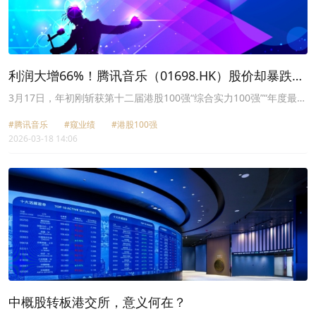
利润大增66%！腾讯音乐（01698.HK）股价却暴跌，
投资者因何不买账？
3月17日，年初刚斩获第十二届港股100强“综合实力100强”“年度最具
成长潜力公司”两项大奖的腾讯音乐-SW（01698.HK）晒出了2025年
#腾讯音乐
#窥业绩
#港股100强
第四季度及全年财报。
2026-03-18 14:06
中概股转板港交所，意义何在？