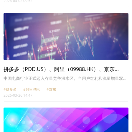
2026-04-02 09:52
拼多多（PDD.US）、阿里（09988.HK）、京东
（09618.HK）：存量博弈下的路径分化
中国电商行业正式迈入存量竞争深水区。当用户红利和流量增量双双
触及天花板，三家平台头部玩家——拼多多（PDD.US）、阿里巴巴
#拼多多
#阿里巴巴
#京东
（09988.HK）与京东（09618.HK），公布了表现各有差异的2025年
2026-03-26 14:47
12月财季答卷。