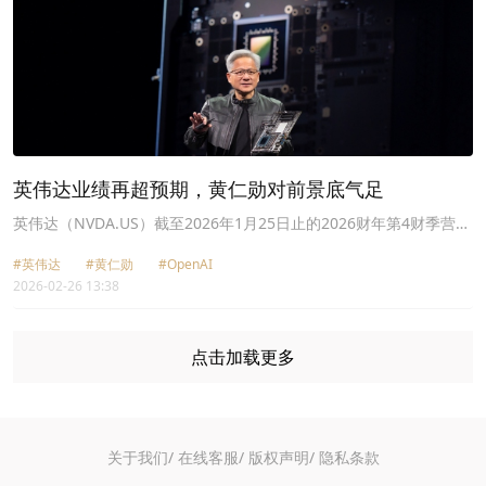
英伟达业绩再超预期，黄仁勋对前景底气足
英伟达（NVDA.US）截至2026年1月25日止的2026财年第4财季营
收、经营溢利和自由现金流再创新高。
#英伟达
#黄仁勋
#OpenAI
2026-02-26 13:38
点击加载更多
关于我们/
在线客服/
版权声明/
隐私条款