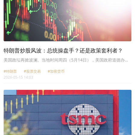
特朗普炒股风波：总统操盘手？还是政策套利者？
美国政坛再掀波澜。当地时间周四（5月14日），美国政府道德办公
室披露的最新文件显示，特朗普在今年前三个月进行了规模惊人的金
#特朗普
#股票交易
#加密货币
融交易——累计价值在2.2亿美元至7.5亿美元之间。
2026-05-15 14:03