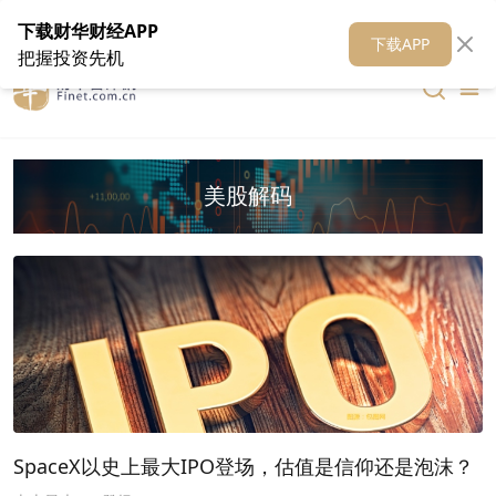
在线客服
关于我们
财华证券
公关
财华媒体矩阵
财华智库
下载财华财经APP
下载APP
把握投资先机
美股解码
SpaceX以史上最大IPO登场，估值是信仰还是泡沫？