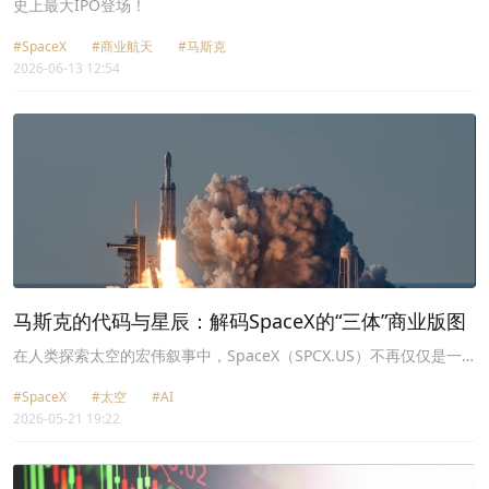
史上最大IPO登场！
#SpaceX
#商业航天
#马斯克
2026-06-13 12:54
马斯克的代码与星辰：解码SpaceX的“三体”商业版图
在人类探索太空的宏伟叙事中，SpaceX（SPCX.US）不再仅仅是一
个执行者，这一太空巨擘正在构建一个前所未有的、横跨地球与星际
#SpaceX
#太空
#AI
的商业闭环。
2026-05-21 19:22