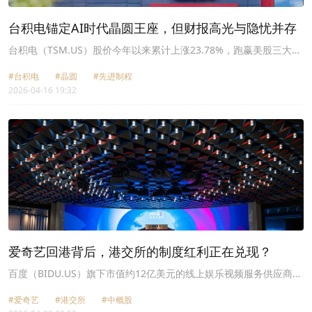
台积电锚定AI时代晶圆王座，但财报高光与隐忧并存
台积电（TSM.US）股价今年以来累计上涨23.78%，跑赢美股三大指
数，2月时股价更是一度达到389美元的高位，当前仍保持在375美元
#台积电
#晶圆
#先进制程
的水平，市值达1.95万亿美元，为美股第六大市值上市公司，
2026-04-16 19:32
爱奇艺回港背后，港交所的制度红利正在兑现？
百度（BIDU.US）旗下市值约12亿美元的线上娱乐视频服务供应商爱
奇艺（IQ.US）宣布，计划回港上市。
#爱奇艺
#港交所
#中概股