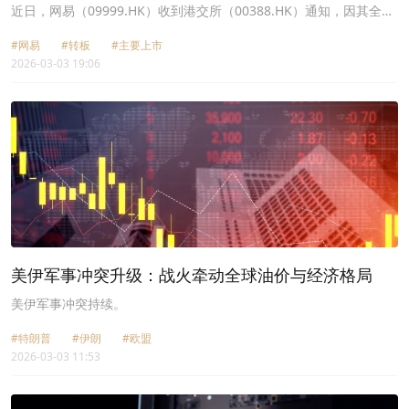
近日，网易（09999.HK）收到港交所（00388.HK）通知，因其全球
总成交量中55%及以上在港交所完成，根据上市规则，其上市股份交
#网易
#转板
#主要上市
易已大部分永久转移至港交所，港交所或将撤销其第二上市的“S”标
2026-03-03 19:06
志。
美伊军事冲突升级：战火牵动全球油价与经济格局
美伊军事冲突持续。
#特朗普
#伊朗
#欧盟
2026-03-03 11:53