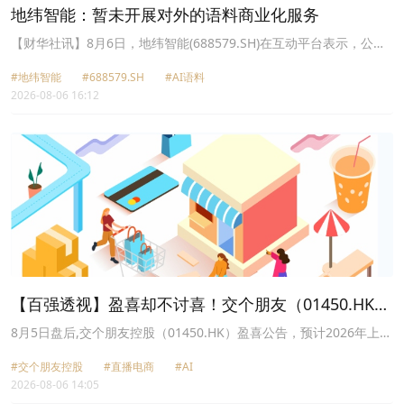
地纬智能：暂未开展对外的语料商业化服务
【财华社讯】8月6日，地纬智能(688579.SH)在互动平台表示，公司
现有
AI
语料主要来自于公司多年的行业积累，仅用于Darewen等垂域
#地纬智能
#688579.SH
#AI语料
大模型训练使用，目前暂未开展对外的语料商业化服务。
2026-08-06 16:12
【百强透视】盈喜却不讨喜！交个朋友（01450.HK）
跌超3%
8月5日盘后,交个朋友控股（01450.HK）盈喜公告，预计2026年上半
年利润大幅增长。然而，这份亮眼的成绩未能在今日普跌市场环境中
#交个朋友控股
#直播电商
#AI
获得更多投资者驻足。
2026-08-06 14:05