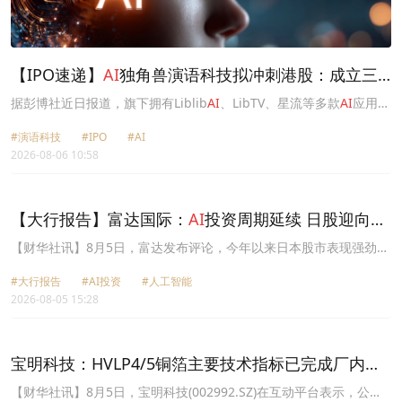
【IPO速递】
AI
独角兽演语科技拟冲刺港股：成立三
年，ARR剑指7亿美元
据彭博社近日报道，旗下拥有Liblib
AI
、LibTV、星流等多款
AI
应用产
品的演语科技（EVOKEN）已开始筹备香港IPO事宜，公司正与顾问
#演语科技
#IPO
#AI
就潜在股票发售进行初步磋商。
2026-08-06 10:58
【大行报告】富达国际：
AI
投资周期延续 日股迎向盈
利驱动新阶段
【财华社讯】8月5日，富达发布评论，今年以来日本股市表现强劲，
部分受惠于市场对人工智能(
AI
)相关投资机会的乐观情绪。然而，进
#大行报告
#AI投资
#人工智能
入第三季，市场开始消化第二季由少数
AI
相关族群所带动的集中涨
2026-08-05 15:28
势，半导体及
AI
概念股出现较明显回调。富达国际基金经理曾敏前认
为，这轮修正主要反映市场重新评估估值水平与盈利预期，而非企业
基本面出现实质恶化。曾敏前认为，市场正从过去由投资主题带动的
阶段，逐步转向更重视企业盈利兑现能力的新阶段。
AI
基础建设、资
宝明科技：HVLP4/5铜箔主要技术指标已完成厂内验
料中心、记忆体、高阶零组件及相关供应链投资需求依然稳健，但投
证 正布局向下游客户送样
资者如今更重视企业订单增长、定价能力、盈利韧性及财测支持。在
【财华社讯】8月5日，宝明科技(002992.SZ)在互动平台表示，公司