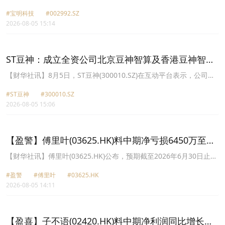
此环境下，能将强劲需求转化为可持续盈利增长与资本回报的企业，
研发用于
AI
服务器的HVLP4/5高端铜箔，目前HVLP4/5铜箔主要技术
较依赖热门题材推动的公司更具优势。曾敏前指出，日本企业持续在
#宝明科技
#002992.SZ
指标已完成厂内验证，正布局向下游客户送样，但送样及客户验证周
AI
2026-08-05 15:14
价值链中占据重要地位，包括记忆体与储存装置、先进载板、被动
期较长，且客户验证结果存在不确定性，敬请投资者注意投资风险。
元件、功率半导体、光学元件、工业自动化及精密制造等领域。虽然
部分相关产业近期面临估值重估压力，但目前回调更多是市场经历前
期大幅上涨后，对过度拥挤部位重新平衡，而非反映终端需求趋势反
ST豆神：成立全资公司北京豆神智算及香港豆神智算
转。
正积极开拓相关业务
【财华社讯】8月5日，ST豆神(300010.SZ)在互动平台表示，公司目
前已成立了全资公司北京豆神智算及香港豆神智算，正在积极开拓相
#ST豆神
#300010.SZ
关业务。公司
AI
算力中心等新型业务仍处于筹备阶段，如有重大合同
2026-08-05 15:06
签署将按规定及时履行信息披露义务，敬请投资者注意投资风险。
【盈警】傅里叶(03625.HK)料中期净亏损6450万至
6950万元
【财华社讯】傅里叶(03625.HK)公布，预期截至2026年6月30日止六
个月录得未经审核净亏损介乎6450万元至6950万元(人民币,下同)，
#盈警
#傅里叶
#03625.HK
相比上年同期净亏损约3090万元。亏损扩大主要由于公司于报告期间
2026-08-05 14:11
上市费用；因汇率波动发生汇兑损失；公司因业务发展需要新招募研
发、销售及管理人员增加薪酬支出。公司表示，集团积极推动音频产
品多元化应用布局，其中，车载音频产品收入同比增长率超
30,000%，拓展多家业内领先新能源汽车厂商；触觉反馈芯片产品收
【盈喜】子不语(02420.HK)料中期净利润同比增长