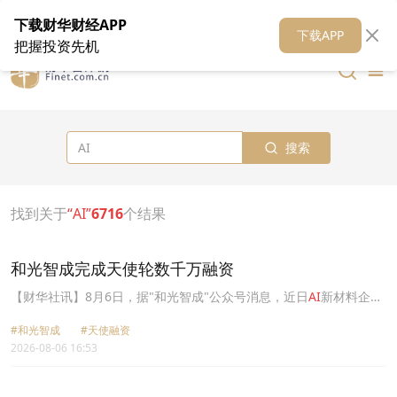
在线客服
关于我们
财华证券
公关
财华媒体矩阵
财华智库
下载财华财经APP
下载APP
把握投资先机
搜索
找到关于
“AI”
6716
个结果
和光智成完成天使轮数千万融资
【财华社讯】8月6日，据"和光智成"公众号消息，近日
AI
新材料企业
北京和光智成科技有限公司完成天使轮数千万融资，此次融资将主要
#和光智成
#天使融资
用于团队扩招与自主实验室扩容。
2026-08-06 16:53