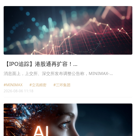
【IPO追踪】港股通再扩容！
MINIMAX（00100.HK）大涨超19%
消息面上，上交所、深交所发布调整公告称，MINIMAX-
W（00100.HK）、立讯精密（02475.HK）、三环集团
#MINIMAX
#立讯精密
#三环集团
（06951.HK）自8月6日正式纳入沪、深港股通标的名单，内地投资
2026-08-06 11:18
者可通过沪深账户直接交易三只个股，
AI
、电子精密制造、先进材料
三大细分龙头迎来持续南向增量资金。