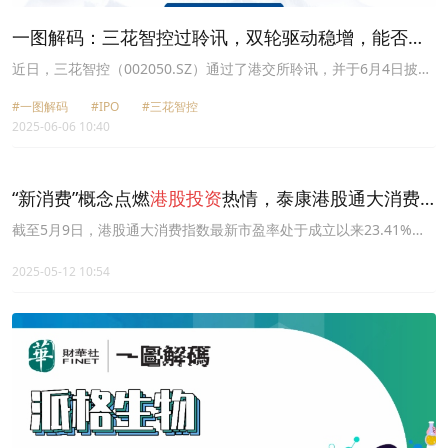
一图解码：三花智控过聆讯，双轮驱动稳增，能否获
港股投资
者青睐？
近日，三花智控（002050.SZ）通过了港交所聆讯，并于6月4日披露
了聆讯后招股书。
#一图解码
#IPO
#三花智控
2025-06-06 10:40
“新消费”概念点燃
港股投资
热情，泰康港股通大消费
指数(A类:006786;C类:006787)最新单位净值创近1月
截至5月9日，港股通大消费指数最新市盈率处于成立以来23.41%的
分位，估值性价比突出。泰康港股通大消费指数(A类:006786;C
新高！
类:006787)连续两个交易日实现上涨，最新单位净值创近1月新高。
2025-05-12 10:54