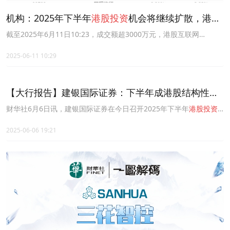
机构：2025年下半年
港股投资
机会将继续扩散，港股
互联网ETF(159568)涨近1%，粉笔涨超10%
截至2025年6月11日10:23，成交额超3000万元，港股互联网
ETF(159568)近1周涨幅排名可比基金首位。
2025-06-11 10:29
【大行报告】建银国际证券：下半年成港股结构性牛
市奠基期，六大核心变量引关注
财华社6月6日讯，建银国际证券在今日召开2025年下半年
港股投资
策略展望报告发布会上表示，今年以来港股韧性增强，熊牛切换进一
步走向深入，主要体现在两个方面：港股底部持续抬升，成交配合，
2025-06-06 19:21
一二级市场良性循环初步建立；投资逻辑由估值修复向基于新质生产
力和高质量发展的估值重估转变，风险回报和可投资性明显改善。