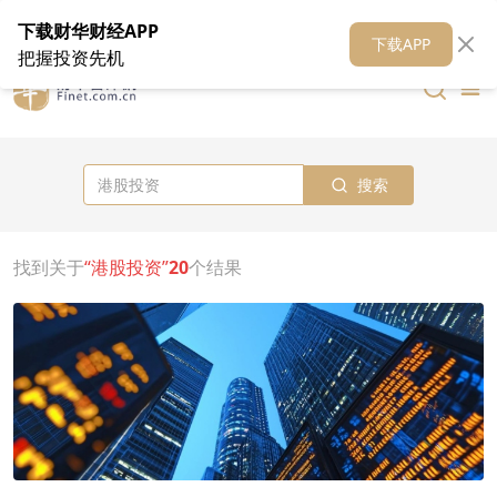
在线客服
关于我们
财华证券
公关
财华媒体矩阵
财华智库
下载财华财经APP
下载APP
把握投资先机
搜索
找到关于
“港股投资”
20
个结果