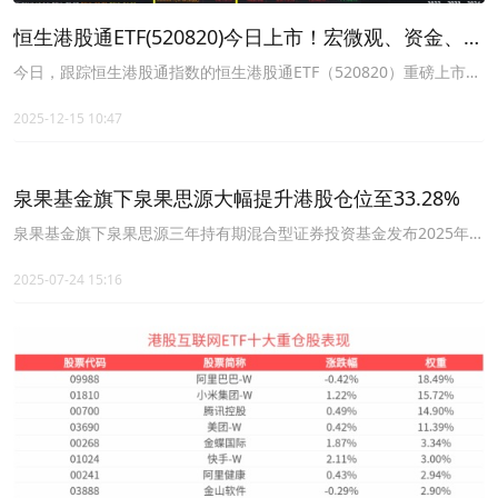
恒生港股通ETF(520820)今日上市！宏微观、资金、估
值，四个维度，全面解析2026年
港股投资
策略
今日，跟踪恒生港股通指数的恒生港股通ETF（520820）重磅上市！
恒生港股通ETF（520820）囊括港股重点板块稀缺资产，轻松布局港
股互联网、创新药、新消费等优质龙头！
2025-12-15 10:47
泉果基金旗下泉果思源大幅提升港股仓位至33.28%
泉果基金旗下泉果思源三年持有期混合型证券投资基金发布2025年第
二季度报告。截至2025年6月30日，该基金股票仓位达88.28%，其
中
港股投资
占比从一季度末的19.09%大幅提升至33.28%。
2025-07-24 15:16