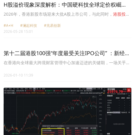
H股溢价现象深度解析：中国硬科技全球定价权崛
起？
2026年，香港新股市场迎来大批A股上市公司，与此同时，
港股投资
者对于A+H股的估值模式也发生了一些变化。
#A+H
#澜起科技
#兆易创新
2026-05-28 15:01
第十二届港股100强“年度最受关注IPO公司” ：新经济
重塑
港股投资
版图
在香港向全球最大跨境财富管理中心加速迈进的关键期，一场关乎财
富重构的时代机遇正悄然来临：全球降息潮启幕，南向资金持续涌
入，香港资本市场亦加速拥抱新经济、优化资产结构。
2026-01-10 11:39