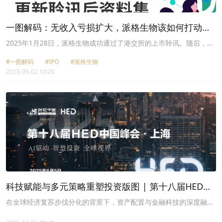
一图解码：无收入亏损扩大，派格生物该如何打动
港
股投资
者？
2025年1月28日，派格生物成功通过了港交所的上市聆讯。随后，在
4月25日，派格生物对聆讯后资料集进行了更新。
#一图解码
#IPO
#派格生物
2025-05-02 10:20
科技赋能与多元策略重塑投资版图 | 第十八届HED中
国峰会预告
在全球经济复苏步伐分化的背景下，资产配置与金融科技的深度融合
正在重塑投资市场的底层逻辑。面对地缘政治波动、货币政策转向及
技术革命等多重变量，机构投资者如何把握2025年的确定性机遇？第