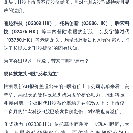
龙头，H股上市后不仅股价暴涨，且对比其A股形成持续且显
著的溢价。
澜起科技（06809.HK）
、
兆易创新（03986.HK）
、
胜宏科
技（02476.HK）
等年内登陆港股的新股，以及
宁德时代
（03750.HK）
等老牌龙头，均呈现H股贵过A股的情况，打
破了长期以来“H股折价”的固有认知。
为何会出现这一现象，带来了哪些启示？
硬科技龙头H股“反客为主”
根据最新AH报价整理出来的H股溢价上市公司名单来看，高
壁垒、高成长的硬科技龙头成为溢价核心助力，澜起科技、
兆易创新、宁德时代H股溢价率稳居在40%以上；上市仅一
个多月的胜宏科技H股已较发售价翻倍，对A股也有溢价。
潍柴动力（02338.HK）依托基本面质变，实现AH股同步大
涨、H股溢价领跑的行情。而传统金融如招商银行