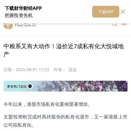
在线客服
关于我们
财华证券
公关
财华媒体矩阵
财华智库
下载财华财经APP
下载APP
把握投资先机
中粮系又有大动作！溢价近7成私有化大悦城地
产
日期：
2025-08-01 17:53
作者：
遥远
今年以来，港股市场私有化案例显著增加。
太盟投资刚完成对凤祥股份的私有化退市，又一家港股上市
公司拟私有化。