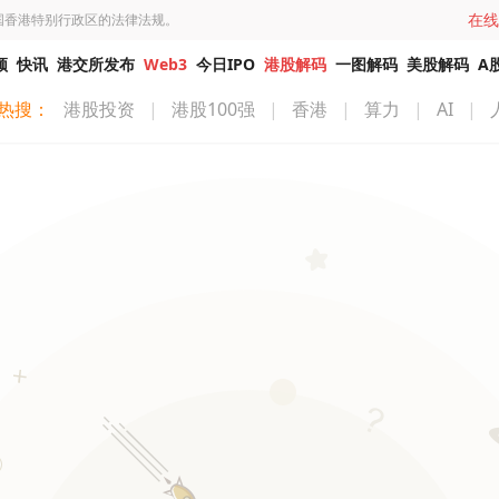
在线
国香港特别行政区的法律法规。
频
快讯
港交所发布
Web3
今日IPO
港股解码
一图解码
美股解码
A
热搜：
港股投资
|
港股100强
|
香港
|
算力
|
AI
|