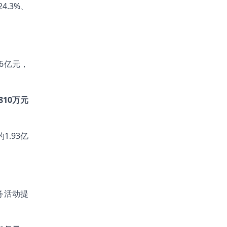
.3%、
86亿元，
10万元
1.93亿
务活动提