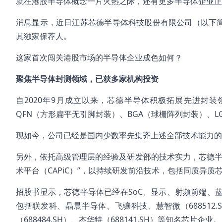
就在港股半导体概念一片火热之际，还有更多半导体企业正
消息显示，近日江苏芯德半导体科技股份有限公司（以下简
其独家保荐人。
这家首次闯关港股市场的半导体企业成色如何？
聚焦半导体封测领域，已获多家机构投资
自2020年9月成立以来，芯德半导体积极拓展先进封
QFN（方形扁平无引脚封装）、BGA（球栅阵列封装）、LG
现如今，公司已经是国内少数率先集齐上述全部技术能力的
另外，依托高级管理层的经验及研发部的技术实力，芯德半
术平台（CAPiC）”，以持续研发前沿技术，包括同质异质
招股书显示，芯德半导体已经在SoC、显示、射频前端、
包括联发科、晶晨半导体、飞骧科技、慧智微（688512.SH
（688484.SH）、杰华特（688141.SH）等知名芯片企业。