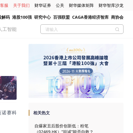
客服
关于我们
财华证券
公关
财华媒体矩阵
财华智库沙龙
股解码
港股100强
研究中心
百强联盟
CAGA香港经济智库
商协会
人工智能
英诺赛科
相关热文
自爆家丑后股价创新低：粉笔
（02469.HK）“坦诚”能否自救？