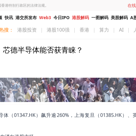
在线
国香港特别行政区的法律法规。
频
快讯
港交所发布
Web3
今日IPO
港股解码
一图解码
美股解码
A
热搜：
港股投资
|
港股100强
|
香港
|
算力
|
AI
|
，芯德半导体能否获青睐？
1347.HK）飙升逾260%，上海复旦（01385.HK）、