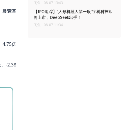
飞鱼
08-07 13:43
、晨壹基
【IPO追踪】“人形机器人第一股”宇树科技即
将上市，DeepSeek出手！
飞鱼
08-07 11:34
4.75亿
-2.38