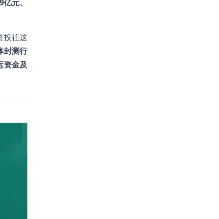
29亿元、
资投往这
体封测行
运资金及