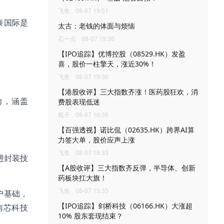
飞鱼
08-07 19:51
泰国际是
太古：老钱的体面与烦恼
石一点
08-07 19:36
【IPO追踪】优博控股（08529.HK）发盈
喜，股价一柱擎天，涨近30%！
飞鱼
08-07 19:30
【港股收评】三大指数齐涨！医药股狂欢，消
力，涵盖
费股表现低迷
瓶子
08-07 16:36
【百强透视】诺比侃（02635.HK）跨界AI算
力签大单，股价应声上涨
飞鱼
08-07 16:33
进封装技
【A股收评】三大指数齐反弹，半导体、创新
药板块扛大旗！
飞鱼
08-07 15:35
户基础，
【IPO追踪】剑桥科技（06166.HK）大涨超
、南芯科技
10% 股东套现结束？