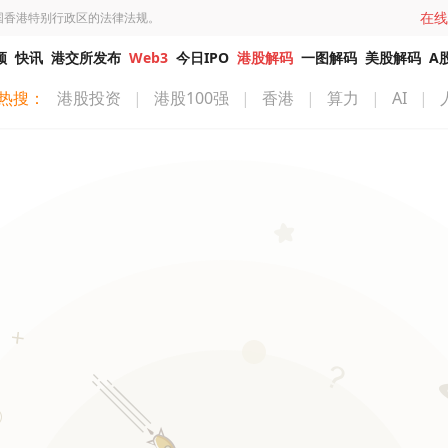
在线
国香港特别行政区的法律法规。
频
快讯
港交所发布
Web3
今日IPO
港股解码
一图解码
美股解码
A
热搜：
港股投资
|
港股100强
|
香港
|
算力
|
AI
|