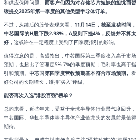
和供应保障问题。
而客户们因为对存储芯片短缺的担忧而暂
缓提交
2025
年第一季度的其他类型半导体订单。
不过，从绩后的股价表现来看，
11
月14
日，截至发稿时间，
中芯国际的H
股下跌2.98%
，A
股则下挫4%
，反馈并不算太
好，
这或许在一定程度上受到了四季度指引的影响。
值得注意的是，高盛指出，中芯国际第三季度收入高于市场
预期，也超出了管理层5%-7%的季度预期；毛利率也高于指
引和预期。
中芯国第四季度营收预期基本符合市场预期。
看
好公司的长期增长，维持“买入”评级。
能否再次入选“港股百强”榜单？
总的来看，近些年来，受益于全球半导体行业景气度回升，
中芯国际、华虹半导体等半导体产业链龙头的发展前景值得
期待。
在此背景下，自成立以来便高度关注“硬核科技”的“港股100