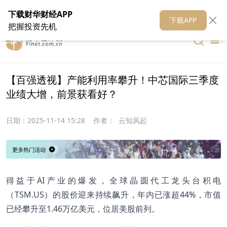
在线客服
关于我们
财华证券
公关
财华媒体矩阵
财华智库
下载财华财经APP
下载APP
把握投资先机
【百强透视】产能利用率攀升！中芯国际三季度
业绩大增，前景获看好？
日期：
2025-11-14 15:28
作者：
云知风起
得益于AI产业的爆发，全球晶圆代工龙头台积电
（TSM.US）的股价迎来持续飙升，年内已涨超44%，市值
已经攀升至1.46万亿美元，位居美股前列。