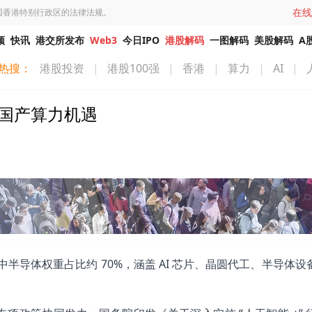
在线
国香港特别行政区的法律法规。
频
快讯
港交所发布
Web3
今日IPO
港股解码
一图解码
美股解码
A
热搜：
港股投资
|
港股100强
|
香港
|
算力
|
AI
|
局国产算力机遇
中半导体权重占比约 70%，涵盖 AI 芯片、晶圆代工、半导体设