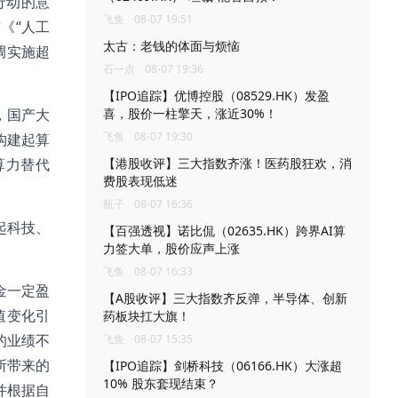
行动的意
飞鱼
08-07 19:51
《“人工
太古：老钱的体面与烦恼
强调实施超
石一点
08-07 19:36
【IPO追踪】优博控股（08529.HK）发盈
，国产大
喜，股价一柱擎天，涨近30%！
飞鱼
08-07 19:30
构建起算
算力替代
【港股收评】三大指数齐涨！医药股狂欢，消
费股表现低迷
瓶子
08-07 16:36
起科技、
【百强透视】诺比侃（02635.HK）跨界AI算
力签大单，股价应声上涨
飞鱼
08-07 16:33
金一定盈
【A股收评】三大指数齐反弹，半导体、创新
值变化引
药板块扛大旗！
的业绩不
飞鱼
08-07 15:35
所带来的
【IPO追踪】剑桥科技（06166.HK）大涨超
10% 股东套现结束？
并根据自