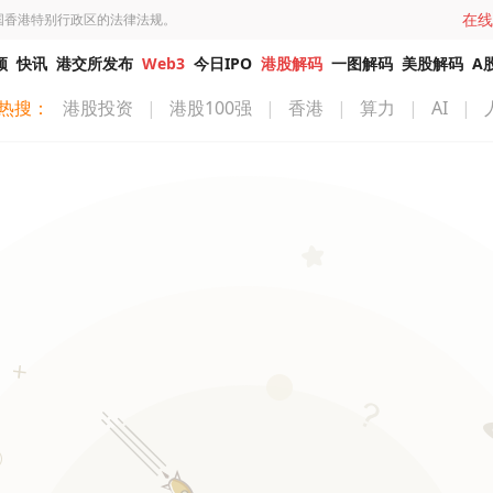
在线
国香港特别行政区的法律法规。
频
快讯
港交所发布
Web3
今日IPO
港股解码
一图解码
美股解码
A
热搜：
港股投资
|
港股100强
|
香港
|
算力
|
AI
|