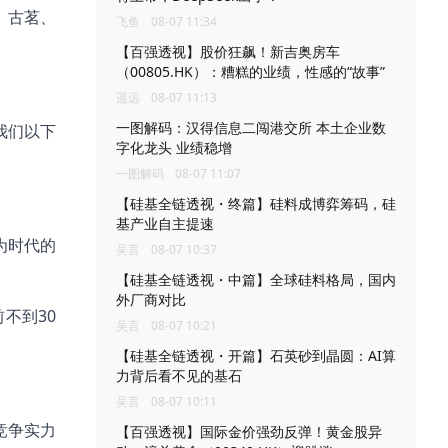
、古茗、
飞鱼
08-07 11:34
【百强透视】股价狂飙！新吉奥房车
（00805.HK）：糟糕的业绩，性感的“故事”
遥远
08-07 11:13
一图解码：汉得信息二闯港交所 本土企业数
我们以下
字化龙头 业绩稳增
一图解码
08-07 11:07
【硅基全链透视・终篇】硅料成博弈筹码，硅
基产业自主提速
为时代的
吴言
08-07 10:37
【硅基全链透视・中篇】全球硅料格局，国内
外厂商对比
不到30
吴言
08-07 10:21
【硅基全链透视・开篇】石英砂到晶圆：AI算
力背后看不见的基石
。
吴言
08-07 10:11
竞争实力
【百强透视】国际金价强劲反弹！黄金股异