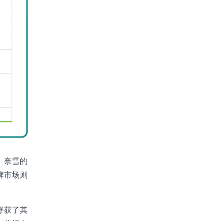
、奈雪的
牌市场则
俘获了其