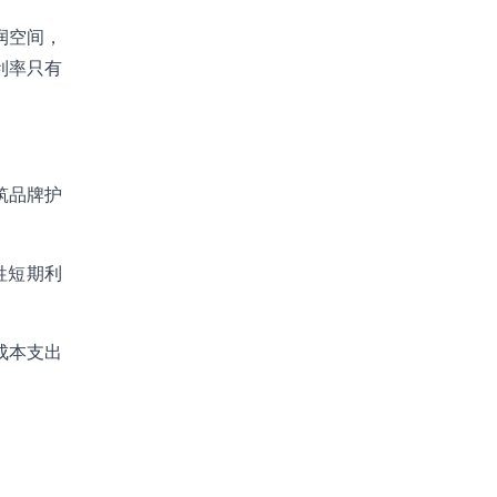
润空间，
利率只有
筑品牌护
牲短期利
成本支出