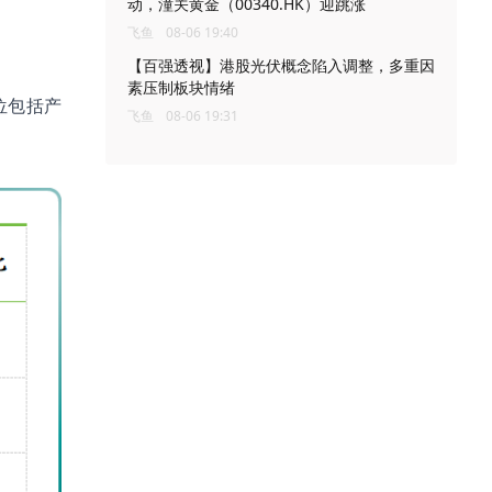
动，潼关黄金（00340.HK）迎跳涨
飞鱼
08-06 19:40
。
【百强透视】港股光伏概念陷入调整，多重因
素压制板块情绪
位包括产
飞鱼
08-06 19:31