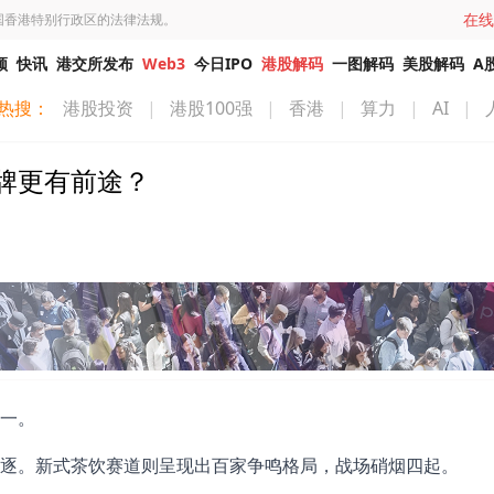
在线
国香港特别行政区的法律法规。
频
快讯
港交所发布
Web3
今日IPO
港股解码
一图解码
美股解码
A
热搜：
港股投资
|
港股100强
|
香港
|
算力
|
AI
|
牌更有前途？
一。
逐。新式茶饮赛道则呈现出百家争鸣格局，战场硝烟四起。