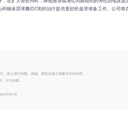
向打开，在扩大管腔同时，降低斑块或增生內膜组织的弹性回缩及血
药物涂层球囊(DCB)的治疗提供更好的血管准备工作。公司将
可，禁止进行转载、摘编、复制及建立镜像等任何使用。
后，方可转载。
www.fintv.hk