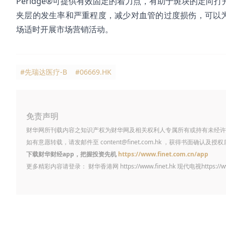
Peridge®可提供有效固定的着力点，有助于斑块的定
夹层的发生率和严重程度，减少对血管的过度损伤，可以为
场适时开展市场营销活动。
#先瑞达医疗-B
#06669.HK
免责声明
财华网所刊载内容之知识产权为财华网及相关权利人专属所有或持有未经许
如有意愿转载，请发邮件至
content@finet.com.hk
，获得书面确认及授权
下载财华财经app，把握投资先机
https://www.finet.com.cn/app
更多精彩内容请登录： 财华香港网
https://www.finet.hk
现代电视
https://