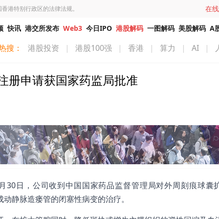
在线
国香港特别行政区的法律法规。
频
快讯
港交所发布
Web3
今日IPO
港股解码
一图解码
美股解码
A
热搜：
港股投资
|
港股100强
|
香港
|
算力
|
AI
|
GE®的注册申请获国家药监局批准
024年1月30日，公司收到中国国家药品监督管理局对外周刻痕球囊
合成动静脉造瘘管的闭塞性病变的治疗。