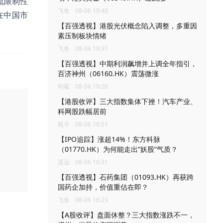
流限制性
飞鱼
08-06 19:40
在中国市
【百强透视】港股光伏概念陷入调整，多重因
素压制板块情绪
飞鱼
08-06 19:31
【百强透视】中期利润飙增并上调全年指引，
百济神州（06160.HK）震荡微涨
明羲
08-06 19:26
【港股收评】三大指数集体下挫！汽车产业、
科网股跌幅居前
瓶子
08-06 16:51
【IPO追踪】涨超14%！东方科脉
（01770.HK）为何能走出“妖股”气质？
遥远
08-06 16:31
【百强透视】石药集团（01093.HK）再获跨
国药企加持，价值重估在即？
飞鱼
08-06 16:23
【A股收评】盘面休整？三大指数涨跌不一，