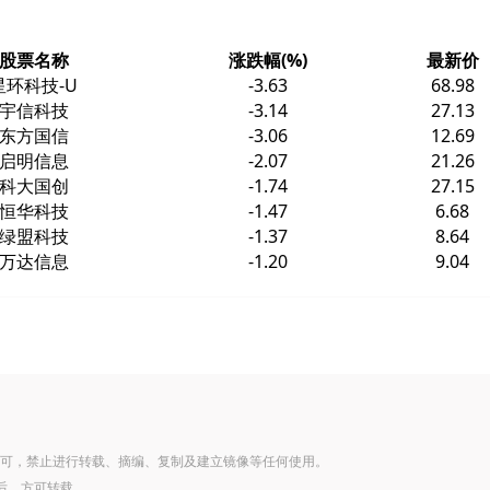
股票名称
涨跌幅(%)
最新价
星环科技-U
-3.63
68.98
宇信科技
-3.14
27.13
东方国信
-3.06
12.69
启明信息
-2.07
21.26
科大国创
-1.74
27.15
恒华科技
-1.47
6.68
绿盟科技
-1.37
8.64
万达信息
-1.20
9.04
可，禁止进行转载、摘编、复制及建立镜像等任何使用。
后，方可转载。