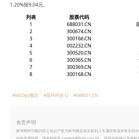
1.20%报9.04元。
列表
股票代码
1
688031.CN
2
300674.CN
3
300166.CN
4
002232.CN
5
300520.CN
6
300365.CN
7
300369.CN
8
300168.CN
#MLOps概念
#星环科技-U
#688031.CN
免责声明
财华网所刊载内容之知识产权为财华网及相关权利人专属所有或持有未经许
如有意愿转载，请发邮件至
content@finet.com.hk
，获得书面确认及授权