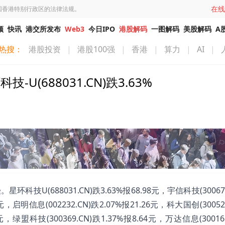
在线
国香港特别行政区的法律法规。
频
快讯
港交所发布
Web3
今日IPO
港股解码
一图解码
美股解码
A
热搜：
港股投资
|
港股100强
|
香港
|
算力
|
AI
|
(688031.CN)跌3.63%
技U(688031.CN)跌3.63%报68.98元，宇信科技(300674
9元，启明信息(002232.CN)跌2.07%报21.26元，科大国创(30052
8元，绿盟科技(300369.CN)跌1.37%报8.64元，万达信息(30016