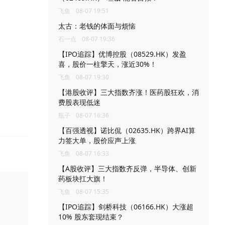
飞鱼
08-07 19:51
太古：老钱的体面与烦恼
石一点
08-07 19:36
【IPO追踪】优博控股（08529.HK）发盈
喜，股价一柱擎天，涨近30%！
飞鱼
08-07 19:30
【港股收评】三大指数齐涨！医药股狂欢，消
费股表现低迷
瓶子
08-07 16:36
【百强透视】诺比侃（02635.HK）跨界AI算
力签大单，股价应声上涨
飞鱼
08-07 16:33
【A股收评】三大指数齐反弹，半导体、创新
药板块扛大旗！
飞鱼
08-07 15:35
【IPO追踪】剑桥科技（06166.HK）大涨超
10% 股东套现结束？