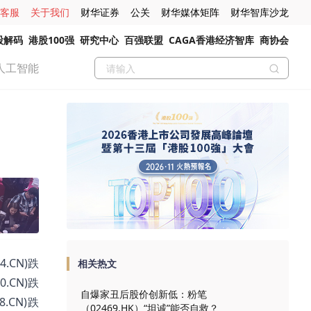
客服
关于我们
财华证券
公关
财华媒体矩阵
财华智库沙龙
股解码
港股100强
研究中心
百强联盟
CAGA香港经济智库
商协会
人工智能
.CN)跌
相关热文
0.CN)跌
自爆家丑后股价创新低：粉笔
8.CN)跌
（02469.HK）“坦诚”能否自救？