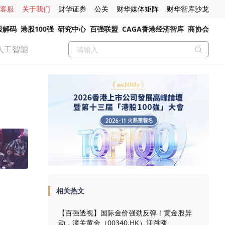
客服
关于我们
财华证券
公关
财华媒体矩阵
财华智库沙龙
股解码
港股100强
研究中心
百强联盟
CAGA香港经济智库
商协会
人工智能
相关热文
【百强透视】国际金价强劲反弹！黄金股异
动，潼关黄金（00340.HK）迎跳涨