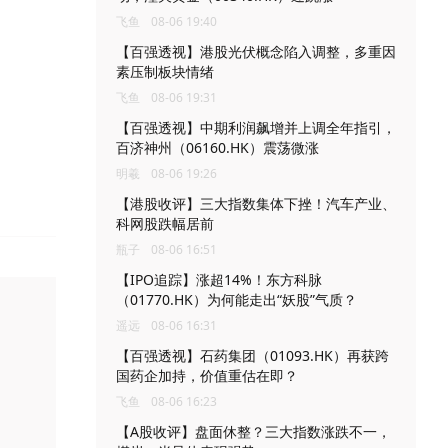
飞鱼
08-06 19:40
【百强透视】港股光伏概念陷入调整，多重因
素压制板块情绪
飞鱼
08-06 19:31
【百强透视】中期利润飙增并上调全年指引，
百济神州（06160.HK）震荡微涨
明羲
08-06 19:26
【港股收评】三大指数集体下挫！汽车产业、
科网股跌幅居前
瓶子
08-06 16:51
【IPO追踪】涨超14%！东方科脉
（01770.HK）为何能走出“妖股”气质？
遥远
08-06 16:31
【百强透视】石药集团（01093.HK）再获跨
国药企加持，价值重估在即？
飞鱼
08-06 16:23
【A股收评】盘面休整？三大指数涨跌不一，