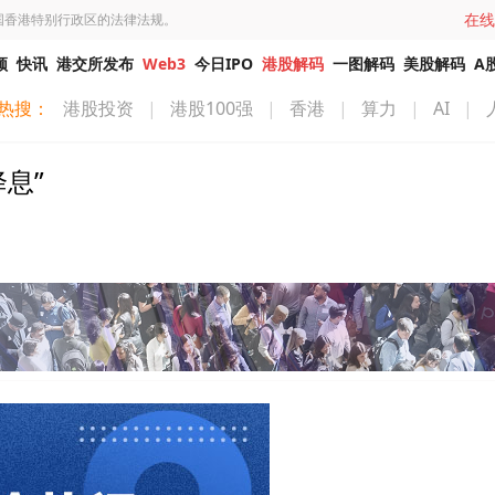
在线
国香港特别行政区的法律法规。
频
快讯
港交所发布
Web3
今日IPO
港股解码
一图解码
美股解码
A
热搜：
港股投资
|
港股100强
|
香港
|
算力
|
AI
|
息”