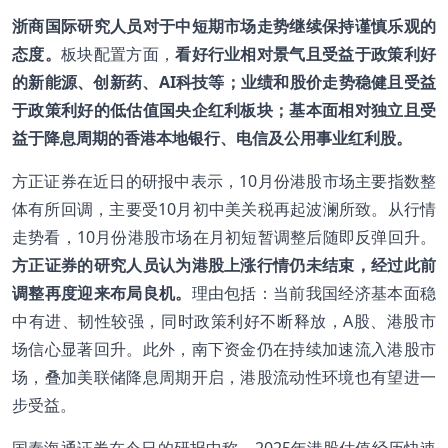
浙商国际研究人员对于中短期市场走势继续保持谨慎乐观的
态度。
板块配置方面，
看好行业相对景气且受益于政策利好
的新能源、创新药、
AI
科技等；业绩和股价走势稳健且受益
于政策利好的低估值国央企红利板块；基本面相对独立且受
益于降息周期的香港本地银行、电信及公用事业红利股。
方正证券在近日的研报中表示，10月份港股市场主要指数整
体有所回调，主要受10月初中美关税再起波澜所致。从行情
走势看，10月份港股市场在月初短暂调整后随即反弹回升。
方正证券的研究人员认为港股上涨行情仍未结束，经过此前
调整再度迎来布局良机。
理由包括：当前我国经济基本面稳
中有进、韧性较强，同时政策利好不断释放，A股、港股市
场信心显著回升。此外，南下资金仍在持续加速流入港股市
场，叠加美联储降息周期开启，港股流动性环境也有望进一
步受益。
国泰海通证券在今日的研报中称，2025年港股估值经历快速