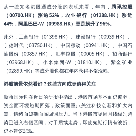
从一些知名港股通成分股的表现来看，年内，
腾讯控股
（
00700.HK
）涨逾52%
，农业银行（01288.HK
）涨近
44%
，阿里巴巴-W
（09988.HK
）更是飙升了96%
。
此外，工商银行（01398.HK）、建设银行（00939.HK）、
宁德时代（03750.HK）、中国移动（00941.HK）、中国石
油股份（00857.HK）、汇丰控股（00005.HK）、招商银行
（03968.HK）、小米集团-W（01810.HK）、紫金矿业
（02899.HK）等成分股也都在年内录得不俗涨幅。
港股前景依然看好？这些方向或更值得关注
浙商国际也在近日的研报中指出，港股市场基本面仍偏弱，
资金面环境短期回落，政策面重点关注科技创新和扩大内
需，情绪面短期面临回调压力。当下港股市场周月线级别趋
势已进入右侧区间，对于后续走势，即使短期行情有波折，
仍不建议悲观。