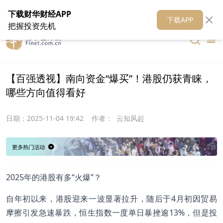
在线客服
关于我们
财华证券
公关
财华媒体矩阵
财华智库
下载财华财经APP
下载APP
把握投资先机
【百强透视】南向资金“爆买”！港股仍获青睐，
哪些方向值得看好
日期：
2025-11-04 19:42
作者：
云知风起
2025年的港股有多“火爆”？
自年初以来，港股迎来一波显著拉升，随后于4月初因贸易
摩擦引发急速暴跌，恒生指数一度单日暴挫逾13%，但是投