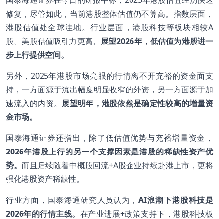
修复，尽管如此，当前港股整体估值仍不算高。指数层面，
港股估值处全球洼地。行业层面，港股科技等板块相较A
股、美股估值吸引力更高。
展望
2026
年，低估值为港股进一
步上行提供空间。
另外，2025年港股市场亮眼的行情离不开充裕的资金面支
持，一方面源于流出幅度明显收窄的外资，另一方面源于加
速流入的内资。
展望明年，港股依然是确定性较高的增量资
金市场。
国泰海通证券还指出，除了低估值优势与充裕增量资金，
2026
年港股上行的另一个支撑因素是港股的稀缺性资产优
势。
而且后续随着中概股回流+A股企业持续赴港上市，更将
强化港股资产稀缺性。
行业方面，国泰海通研究人员认为，
AI
浪潮下港股科技是
2026
年的行情主线。
在产业进展+政策支持下，港股科技板