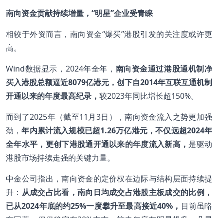
南向资金贡献持续增量，“明星”企业受青睐
相较于外资而言，南向资金“爆买”港股引发的关注度或许更
高。
Wind数据显示，2024年全年，
南向资金通过港股通机制净
买入港股总额逼近
8079
亿港元，创下自2014
年互联互通机制
开通以来的年度最高纪录，
较2023年同比增长超150%。
而到了2025年（截至11月3日），南向资金流入之势更加强
劲，
年内累计流入规模已超
1.26
万亿港元，不仅远超2024
年
全年水平，更创下港股通开通以来的年度流入新高，
是驱动
港股市场持续走强的关键力量。
中金公司指出，南向资金的定价权在边际与结构层面持续提
升：
从成交占比看，南向日均成交占港股主板成交的比例，
已从
2024
年底的约25%
一度攀升至最高接近40%
，
目前虽略