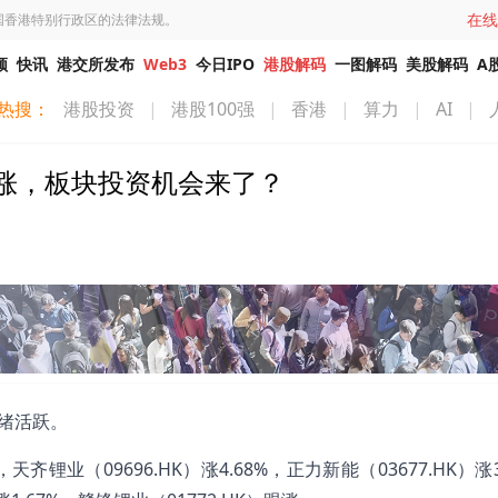
在线
国香港特别行政区的法律法规。
频
快讯
港交所发布
Web3
今日IPO
港股解码
一图解码
美股解码
A
热搜：
港股投资
|
港股100强
|
香港
|
算力
|
AI
|
涨，板块投资机会来了？
情绪活跃。
齐锂业（09696.HK）涨4.68%，正力新能（03677.HK）涨3