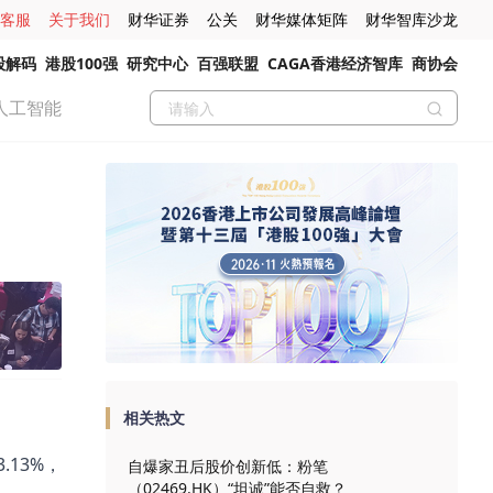
客服
关于我们
财华证券
公关
财华媒体矩阵
财华智库沙龙
股解码
港股100强
研究中心
百强联盟
CAGA香港经济智库
商协会
人工智能
相关热文
.13%，
自爆家丑后股价创新低：粉笔
（02469.HK）“坦诚”能否自救？