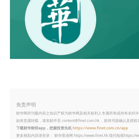
免责声明
财华网所刊载内容之知识产权为财华网及相关权利人专属所有或持有未经许
如有意愿转载，请发邮件至
content@finet.com.hk
，获得书面确认及授权
下载财华财经app，把握投资先机
https://www.finet.com.cn/app
更多精彩内容请登录： 财华香港网
https://www.finet.hk
现代电视
https://