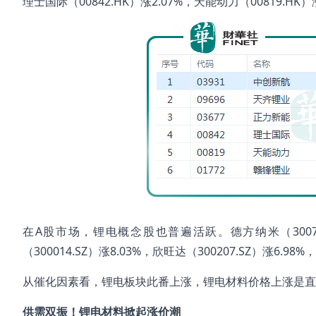
理士国际（00842.HK）涨2.07%，天能动力（00819.HK）
在A股市场，锂电概念股也普遍活跃。德方纳米（300769.S
（300014.SZ）涨8.03%，欣旺达（300207.SZ）涨6.98%
从催化因素看，锂电板块此番上涨，锂电材料价格上涨是直
供需双振！锂电材料掀起涨价潮