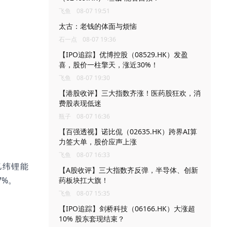
飞鱼
08-07 19:51
太古：老钱的体面与烦恼
石一点
08-07 19:36
【IPO追踪】优博控股（08529.HK）发盈
喜，股价一柱擎天，涨近30%！
飞鱼
08-07 19:30
【港股收评】三大指数齐涨！医药股狂欢，消
费股表现低迷
瓶子
08-07 16:36
【百强透视】诺比侃（02635.HK）跨界AI算
力签大单，股价应声上涨
飞鱼
08-07 16:33
，亿纬锂能
【A股收评】三大指数齐反弹，半导体、创新
7%。
药板块扛大旗！
飞鱼
08-07 15:35
【IPO追踪】剑桥科技（06166.HK）大涨超
10% 股东套现结束？