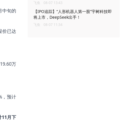
飞鱼
08-07 13:43
月中旬的
【IPO追踪】“人形机器人第一股”宇树科技即
将上市，DeepSeek出手！
飞鱼
08-07 11:34
报价已达
.60万
%，预计
计11月下