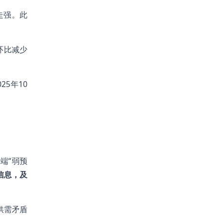
走强。此
环比减少
5年10
端“弱预
信息，及
供需矛盾