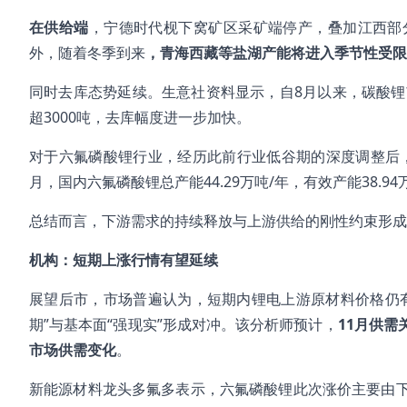
在供给端
，宁德时代枧下窝矿区采矿端停产，叠加江西部
外，随着冬季到来
，青海西藏等盐湖产能将进入季节性受限
同时去库态势延续。生意社资料显示，自8月以来，碳酸锂市
超3000吨，去库幅度进一步加快。
对于六氟磷酸锂行业，经历此前行业低谷期的深度调整后，
月，国内六氟磷酸锂总产能44.29万吨/年，有效产能38.94
总结而言，下游需求的持续释放与上游供给的刚性约束形成
机构：短期上涨行情有望延续
展望后市，市场普遍认为，短期内锂电上游原材料价格仍
期”与基本面“强现实”形成对冲。该分析师预计，
11月供
市场供需变化
。
新能源材料龙头多氟多表示，六氟磷酸锂此次涨价主要由