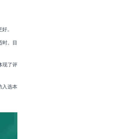
更好。
适时。目
体现了评
功入选本