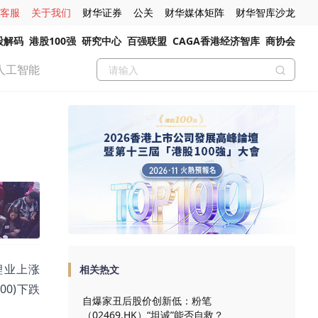
客服
关于我们
财华证券
公关
财华媒体矩阵
财华智库沙龙
股解码
港股100强
研究中心
百强联盟
CAGA香港经济智库
商协会
人工智能
齐锂业上涨
相关热文
00)下跌
自爆家丑后股价创新低：粉笔
（02469.HK）“坦诚”能否自救？