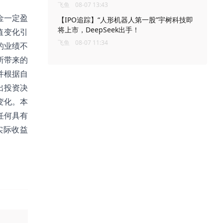
飞鱼
08-07 13:43
金一定盈
【IPO追踪】“人形机器人第一股”宇树科技即
将上市，DeepSeek出手！
值变化引
飞鱼
08-07 11:34
的业绩不
所带来的
并根据自
出投资决
变化。本
任何具有
实际收益