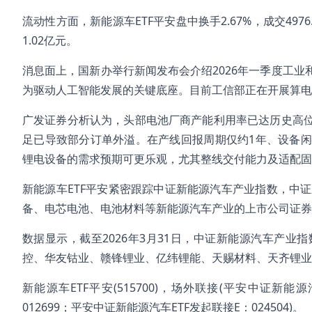
流动性方面，新能源车ETF平安盘中换手2.67%，成交497
1.02亿元。
消息面上，国新办举行新闻发布会介绍2026年一季度工
为驱动人工智能发展的关键底座。目前工信部正在开展算电
广发证券分析认为，头部电池厂商产能利用率已达历史高位—
足已导致部分订单外溢。在产线回报周期仅约1年、设备
锂电设备的需求预期可更乐观，尤其整线交付能力及适配固
新能源车ETF平安紧密跟踪中证新能源汽车产业指数，中
备、电芯电池、电池材料等新能源汽车产业的上市公司证券
数据显示，截至2026年3月31日，中证新能源汽车产业指
控、华友钴业、赣锋锂业、亿纬锂能、天赐材料、天齐锂业、
新能源车ETF平安(515700)，场外联接(平安中证新能
012699；平安中证新能源汽车ETF发起联接E：024504)。