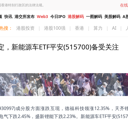
在线
国香港特别行政区的法律法规。
频
快讯
港交所发布
Web3
今日IPO
港股解码
一图解码
美股解码
A
热搜：
港股投资
|
港股100强
|
香港
|
算力
|
AI
|
能源车ETF平安(515700)备受关注
(930997)成分股方面涨跌互现，德福科技领涨12.35%，天
气下跌2.45%，盛新锂能下跌2.23%。新能源车ETF平安(5157