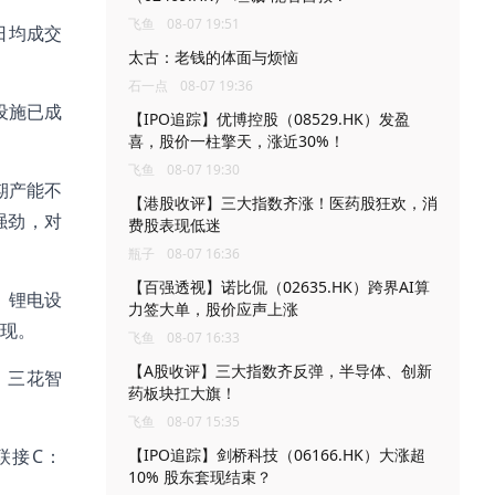
飞鱼
08-07 19:51
周日均成交
太古：老钱的体面与烦恼
石一点
08-07 19:36
设施已成
【IPO追踪】优博控股（08529.HK）发盈
喜，股价一柱擎天，涨近30%！
飞鱼
08-07 19:30
期产能不
【港股收评】三大指数齐涨！医药股狂欢，消
强劲，对
费股表现低迷
瓶子
08-07 16:36
【百强透视】诺比侃（02635.HK）跨界AI算
、锂电设
力签大单，股价应声上涨
现。
飞鱼
08-07 16:33
【A股收评】三大指数齐反弹，半导体、创新
、三花智
药板块扛大旗！
飞鱼
08-07 15:35
起联接C：
【IPO追踪】剑桥科技（06166.HK）大涨超
10% 股东套现结束？