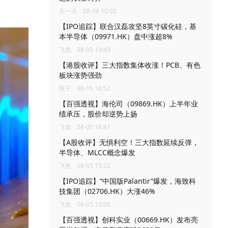
石一点
08-06 10:02
【IPO追踪】联合汉磊攻坚8英寸碳化硅，基
本半导体（09971.HK）盘中涨超8%
飞鱼
08-05 19:43
【港股收评】三大指数集体收涨！PCB、有色
板块涨势强劲
瓶子
08-05 16:52
【百强透视】海伦司（09869.HK）上半年业
绩承压，股价却逆势上扬
飞鱼
08-05 16:41
【A股收评】无惧利空！三大指数延续反弹，
半导体、MLCC概念爆发
飞鱼
08-05 15:22
【IPO追踪】“中国版Palantir”爆发，海致科
技集团（02706.HK）大涨46%
飞鱼
08-05 15:06
【百强透视】创科实业（00669.HK）发布亮