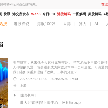
在线
国香港特别行政区的法律法规。
频
快讯
港交所发布
Web3
今日IPO
港股解码
一图解码
美股解码
A
热搜：
港股投资
|
港股100强
|
香港
|
算力
|
AI
|
辑
美与财富，从未像今天这样紧密交织。 当艺术品不再仅仅是挂
人仰望的风景，而是逐渐成为家族账本中一页可量化、可流通的
我们该如何重新理解「收藏」二字的分量？
2026/05/30 14:00 - 2026/05/30 17:30
上海
[主办机构]
·
港大经管学院上海中心、ME Group