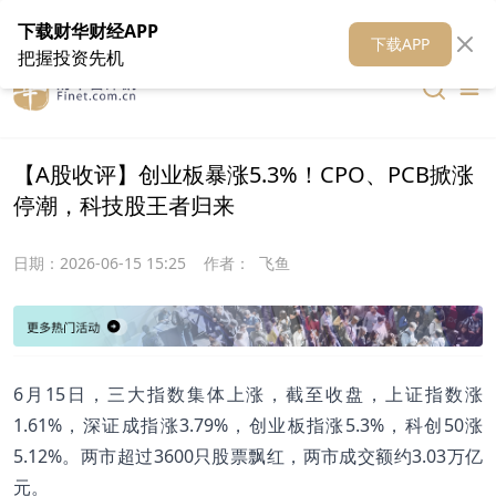
在线客服
关于我们
财华证券
公关
财华媒体矩阵
财华智库
下载财华财经APP
下载APP
把握投资先机
【A股收评】创业板暴涨5.3%！CPO、PCB掀涨
停潮，科技股王者归来
日期：
2026-06-15 15:25
作者：
飞鱼
6月15日，三大指数集体上涨，截至收盘，上证指数涨
1.61%，深证成指涨3.79%，创业板指涨5.3%，科创50涨
5.12%。两市超过3600只股票飘红，两市成交额约3.03万亿
元。