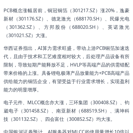
PCB概念涨幅居前，铜冠铜箔（301217.SZ）涨20%，逸豪
新材（301176.SZ）、德龙激光（688170.SH）、民爆光电
（301362.SZ）、方邦股份（688020.SH）、英诺激光
（301021.SZ）大涨。
华西证券指出，AI算力需求旺盛，带动上游PCB铜箔加速迭
代，且由于技术和工艺难度相对较大，后处理产品设备有所
限制，导致短期产能释放不足，HVLP等高端产品的供需错配
带来价格的上涨。具备锂电极薄产品放量能力+PCB高端产品
供给能力的铜箔企业，有望受益于行业需求增长，实现盈利
能力的明显增厚。
电子元件、MLCC概念亦大涨，三环集团（300408.SZ）、钧
崴电子（301458.SZ）、南亚新材（688519.SH）、满坤科
技（301132.SZ）、四会富仕（300852.SZ）均大涨。
中国银河证券预计，AI服务器对MLCC的使用量增长10倍以