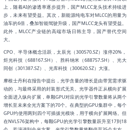
上，随着AI的渗透率逐步提升，国产MLCC龙头技术持续进
步，未来有望受益。其次，新能源纯电车对MLCC的用量为
油车的6倍，叠加智能驾驶升级，国产MLCC龙头有望受益。
此外，MLCC产业链的高端市场日韩主导，国产替代空间
大。
CPO、半导体概念活跃，太辰光（300570.SZ）涨停20%，
炬光科技（688167.SH）、胜科纳米（688757.SH）、光大
同创（301387.SZ）、光库科技（300620.SZ）大涨。
摩根士丹利在报告中提出，光学含量的增长是由带宽需求驱
动的，与最终采用的封装形式无关。光学器件正从横向扩展
全面进入纵向扩展，单颗GPU对应的光学引擎数量将从两个
增长至未来全光方案下的70个。在典型的GPU集群中，每个
GPU约使用两到四个可插拔光模块，用于横向扩展网络。但
在NVL576架构中，每颗GPU的光学引擎数量跃升至17到18
个，若演进到全光方案，光学引擎数量将翻倍至35个左右。