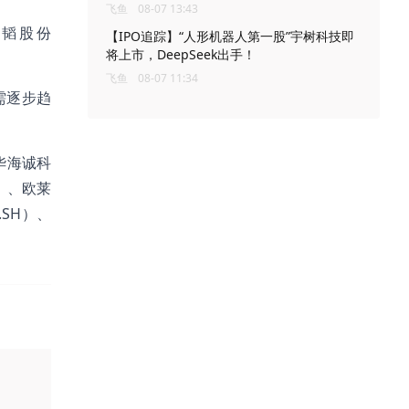
飞鱼
08-07 13:43
、雄韬股份
【IPO追踪】“人形机器人第一股”宇树科技即
将上市，DeepSeek出手！
飞鱼
08-07 11:34
需逐步趋
华海诚科
H）、欧莱
.SH）、