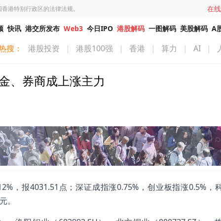
在线
国香港特别行政区的法律法规。
频
快讯
港交所发布
Web3
今日IPO
港股解码
一图解码
美股解码
A
热搜：
港股投资
|
港股100强
|
香港
|
算力
|
AI
|
黄金、券商成上涨主力
，报4031.51点；深证成指涨0.75%，创业板指涨0.5%，
亿元。