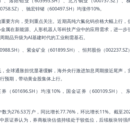
、洛阳钼业（603993.SH）、北方铜业（000737.SZ）
0758.SZ）、驰宏锌锗（600497.SH）均涨停10%。
的重要方向，受到重点关注。近期高纯六氟化钨价格大幅上行，
小金属在新能源、人形机器人等科技产业中的应用需求，进一步
周期品升级为AI基建时代的工业刚需基石。
88.SH）、紫金矿业（601899.SH）、恒邦股份（002237.S
低，全球通胀担忧显著缓解，海外央行激进加息周期接近尾声，
行预期，带动黄金股集体上行。
（601696.SH）均涨10%，国金证券（600109.SH）
276.53万户，同比增长77.76%，环比增长11%。截至20
94%。中原证券认为，券商板块估值持续处于较低位，后续板块转强