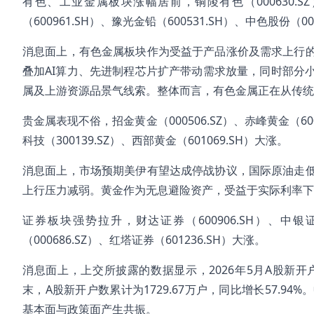
有色、工业金属板块涨幅居前，铜陵有色（000630.SZ）
（600961.SH）、豫光金铅（600531.SH）、中色股份（00
消息面上，有色金属板块作为受益于产品涨价及需求上行
叠加AI算力、先进制程芯片扩产带动需求放量，同时部分
属及上游资源品景气线索。整体而言，有色金属正在从传统
贵金属表现不俗，招金黄金（000506.SZ）、赤峰黄金（6009
科技（300139.SZ）、西部黄金（601069.SH）大涨。
消息面上，市场预期美伊有望达成停战协议，国际原油走
上行压力减弱。黄金作为无息避险资产，受益于实际利率下
证券板块强势拉升，财达证券（600906.SH）、中银证券
（000686.SZ）、红塔证券（601236.SH）大涨。
消息面上，上交所披露的数据显示，2026年5月A股新开户数为
末，A股新开户数累计为1729.67万户，同比增长57.
基本面与政策面产生共振。