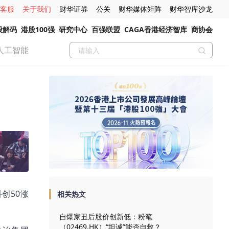
客服
关于我们
财华证券
公关
财华媒体矩阵
财华智库沙龙
股解码
港股100强
研究中心
百强联盟
CAGA香港经济智库
商协会
人工智能
科创50涨
相关热文
自爆家丑后股价创新低：粉笔
（02469.HK）“坦诚”能否自救？