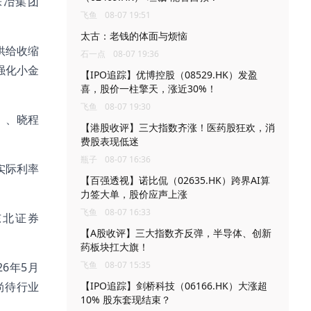
、株冶集团
飞鱼
08-07 19:51
太古：老钱的体面与烦恼
供给收缩
石一点
08-07 19:36
强化小金
【IPO追踪】优博控股（08529.HK）发盈
喜，股价一柱擎天，涨近30%！
飞鱼
08-07 19:30
Z）、晓程
【港股收评】三大指数齐涨！医药股狂欢，消
费股表现低迷
瓶子
08-07 16:36
实际利率
【百强透视】诺比侃（02635.HK）跨界AI算
力签大单，股价应声上涨
飞鱼
08-07 16:33
、东北证券
【A股收评】三大指数齐反弹，半导体、创新
药板块扛大旗！
飞鱼
08-07 15:35
26年5月
尚待行业
【IPO追踪】剑桥科技（06166.HK）大涨超
10% 股东套现结束？