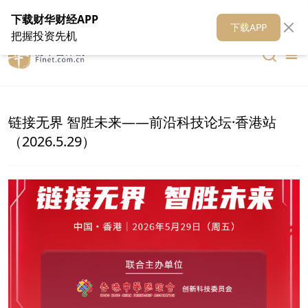
在线客服
关于我们
财华证券
公关
财华媒体矩阵
财华智库
下载财华财经APP
下载APP
把握投资先机
链接无界 智胜未来——前沿科技论坛·香港站
（2026.5.29）