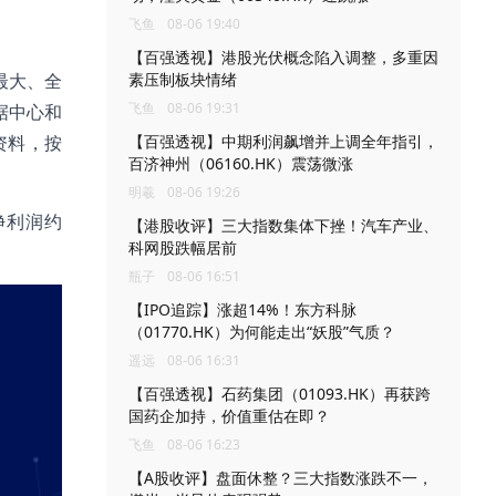
飞鱼
08-06 19:40
【百强透视】港股光伏概念陷入调整，多重因
最大、全
素压制板块情绪
飞鱼
08-06 19:31
据中心和
资料，按
【百强透视】中期利润飙增并上调全年指引，
百济神州（06160.HK）震荡微涨
明羲
08-06 19:26
净利润约
【港股收评】三大指数集体下挫！汽车产业、
科网股跌幅居前
瓶子
08-06 16:51
【IPO追踪】涨超14%！东方科脉
（01770.HK）为何能走出“妖股”气质？
遥远
08-06 16:31
【百强透视】石药集团（01093.HK）再获跨
国药企加持，价值重估在即？
飞鱼
08-06 16:23
【A股收评】盘面休整？三大指数涨跌不一，