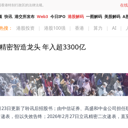
在线
国香港特别行政区的法律法规。
频
快讯
港交所发布
Web3
今日IPO
港股解码
一图解码
美股解码
A
热搜：
港股投资
|
港股100强
|
香港
|
算力
|
AI
|
密智造龙头 年入超3300亿
于6月23日更新了聆讯后招股书；由中信证券、高盛和中金公司担任
递表，但以失效告终；2026年2月27日立讯精密二次递表，直