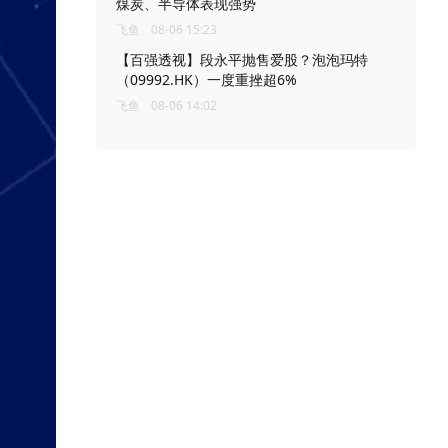
煤炭、半导体表现强势
飞鱼
08-06 15:23
【百强透视】段永平抛售爱股？泡泡玛特
（09992.HK）一度重挫超6%
飞鱼
08-06 14:02