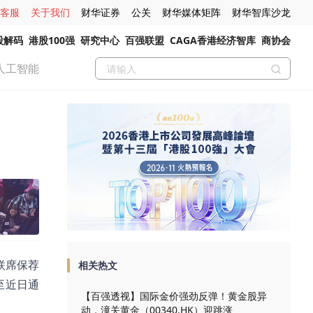
客服
关于我们
财华证券
公关
财华媒体矩阵
财华智库沙龙
股解码
港股100强
研究中心
百强联盟
CAGA香港经济智库
商协会
人工智能
联席保荐
相关热文
至近日通
【百强透视】国际金价强劲反弹！黄金股异
动，潼关黄金（00340.HK）迎跳涨