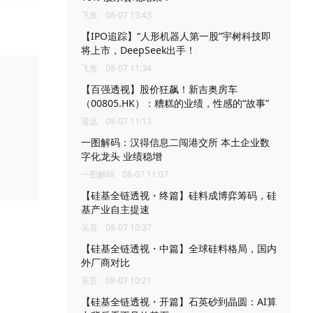
飞鱼
08-07 13:43
【IPO追踪】“人形机器人第一股”宇树科技即
将上市，DeepSeek出手！
飞鱼
08-07 11:34
【百强透视】股价狂飙！新吉奥房车
（00805.HK）：糟糕的业绩，性感的“故事”
遥远
08-07 11:13
一图解码：汉得信息二闯港交所 本土企业数
字化龙头 业绩稳增
一图解码
08-07 11:07
【硅基全链透视・终篇】硅料成博弈筹码，硅
基产业自主提速
吴言
08-07 10:37
【硅基全链透视・中篇】全球硅料格局，国内
外厂商对比
吴言
08-07 10:21
【硅基全链透视・开篇】石英砂到晶圆：AI算