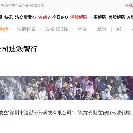
在线
国香港特别行政区的法律法规。
频
快讯
港交所发布
Web3
今日IPO
港股解码
一图解码
美股解码
A
热搜：
港股投资
|
港股100强
|
香港
|
算力
|
AI
|
公司迪派智行
宣成立“深圳市迪派智行科技有限公司”。双方长期在智能驾驶领域