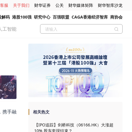
客服
关于我们
财华证券
公关
财华媒体矩阵
财华智库沙龙
股解码
港股100强
研究中心
百强联盟
CAGA香港经济智库
商协会
人工智能
，携手融
相关热文
【IPO追踪】剑桥科技（06166.HK）大涨超
10% 股东套现结束？