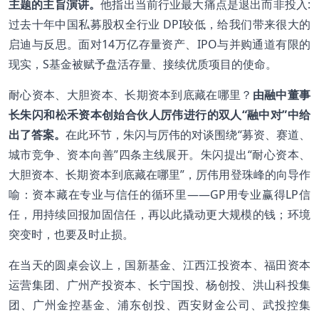
主题的主旨演讲。
他指出当前行业最大痛点是退出而非投入:
过去十年中国私募股权全行业 DPI较低，给我们带来很大的
启迪与反思。面对14万亿存量资产、IPO与并购通道有限的
现实，S基金被赋予盘活存量、接续优质项目的使命。
耐心资本、大胆资本、长期资本到底藏在哪里？
由融中董事
长朱闪和松禾资本创始合伙人厉伟进行的双人“融中对”中给
出了答案。
在此环节，朱闪与厉伟的对谈围绕“募资、赛道、
城市竞争、资本向善”四条主线展开。朱闪提出“耐心资本、
大胆资本、长期资本到底藏在哪里”，厉伟用登珠峰的向导作
喻：资本藏在专业与信任的循环里——GP用专业赢得LP信
任，用持续回报加固信任，再以此撬动更大规模的钱；环境
突变时，也要及时止损。
在当天的圆桌会议上，国新基金、江西江投资本、福田资本
运营集团、广州产投资本、长宁国投、杨创投、洪山科投集
团、广州金控基金、浦东创投、西安财金公司、武投控集