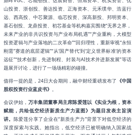
鼎晖VGC、芯能创投、达晨财智、恒旭资本、杭实资管、优
山投资、浙创投、善达投资、正海资本、元禾璞华、浩蓝行
远、西高投、中芯聚源、临芯投资、深高新投、邦明资本、
基石创投、龙鼎投资、初芯基金等机构嘉宾围绕“无界之界，
未来产业的非共识投资与产业布局机遇”“产业重构，大模型
投资逻辑与产业落地的二次革命”“回归理性，重新审视“永恒
刚需”赛道的底层逻辑”“从‘国产替代’到‘定义世界标准’的资本
远征”“技术创新，先进制程、封装与AI技术并进新发展”等话
题展开讨论，进行了一场场精彩的碰撞。
值得一提的是，24日大会期间，融中财经重磅发布了
《中国
股权投资行业蓝皮书》
。
会议伊始，
万丰集团董事局主席陈爱莲以《实业为根，资本
赋能，共绘低空经济新质生产力蓝图》为题目发表主旨演
讲。
陈爱莲分享了企业在“新质生产力”背景下对低空经济的
深度探索与实践。她指出，低空经济已被明确纳入国家战