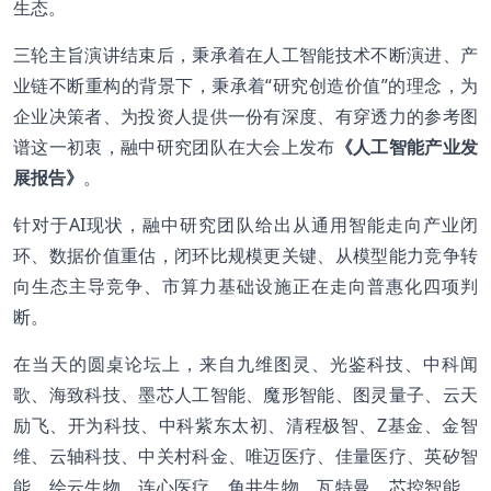
生态。
三轮主旨演讲结束后，秉承着在人工智能技术不断演进、产
业链不断重构的背景下，秉承着“研究创造价值”的理念，为
企业决策者、为投资人提供一份有深度、有穿透力的参考图
谱这一初衷，融中研究团队在大会上发布
《人工智能产业发
展报告》
。
针对于AI现状，融中研究团队给出从通用智能走向产业闭
环、数据价值重估，闭环比规模更关键、从模型能力竞争转
向生态主导竞争、市算力基础设施正在走向普惠化四项判
断。
在当天的圆桌论坛上，来自九维图灵、光鉴科技、中科闻
歌、海致科技、墨芯人工智能、魔形智能、图灵量子、云天
励飞、开为科技、中科紫东太初、清程极智、Z基金、金智
维、云轴科技、中关村科金、唯迈医疗、佳量医疗、英矽智
能、绘云生物、连心医疗、角井生物、瓦特曼、芯控智能、