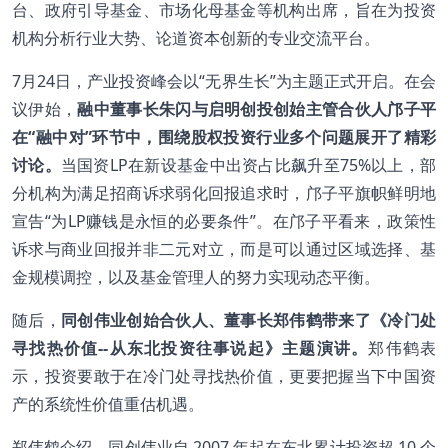
台、政府引导基金、市场化母基金等机构出席，旨在为投资
机构分析行业大势、论道资本创新的专业交流平台。
7月24日，产业投资峰会以“无界生长”为主题正式开启。在会
议伊始，
融中董事长朱闪与启明创投创始主管合伙人邝子平
在“融中对”环节中，围绕股权投资行业多个问题展开了精彩
讨论。
当国资LP在新设基金中出资占比飙升至75%以上，部
分机构为满足招商诉求弱化回报追求时，邝子平旗帜鲜明地
宣告“为LP赚钱是永恒的必要条件”。在邝子平看来，政策性
诉求与商业回报并非二元对立，而是可以通过区域选择、基
金规模调控，以及基金管理人的努力实现动态平衡。
随后，
同创伟业创始合伙人、董事长郑伟鹤带来了《冷门处
寻找热价值--从东北投资往事说起》主题演讲。
郑伟鹤表
示，投资要敢于在冷门处寻找热价值，更要把握当下中国资
产的系统性价值重估机遇。
郑伟鹤介绍，同创伟业自 2007 年起在东北累计投资超 10 个