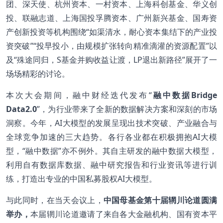
团、深天使、杭州资本、一村资本、上海科创基金、华义创
投、联融志道、上海国投孚腾资本、广州新兴基金、国寿资
产创新投资等机构围绕“如渠清水，耐心资本集结下的产业投
资突破”“投早投小，由规模扩张转向精准滴灌的资源配置”以
及“殊途同归，S基金并购收益让渡，LP退出新路径”展开了一
场场精彩的讨论。
本次大会期间，融中财经迭代发布“
融中数据Bridge
Data2.0
”，为行业带来了全新的数据解决方案和深刻的市场
洞察。今年，AI大模型的发展呈现出技术突破、产业融合与
全球竞争加速的三大趋势。各行各业都在积极拥抱AI大模
型，“融中数据”亦不例外。其自主研发的融中数据大模型，
利用自有数据库数据、融中研究报告和行业资讯等进行训
练，打造出专业的中国私募股权AI大模型。
与此同时，在当天会议上，
中国母基金第十届辋川论道圆满
举办，
本届辋川论道邀请了来自各大金融机构、国有资本平