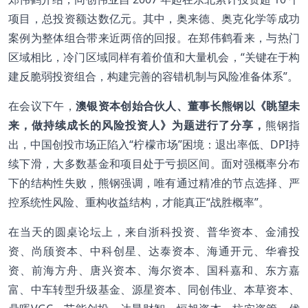
项目，总投资额达数亿元。其中，奥来德、奥克化学等成功
案例为整体组合带来近两倍的回报。在郑伟鹤看来，与热门
区域相比，冷门区域同样有着价值和大量机会，“关键在于构
建反脆弱投资组合，构建完善的容错机制与风险准备体系”。
在会议下午，
澳银资本创始合伙人、董事长熊钢以《眺望未
来，做持续成长的风险投资人》为题进行了分享，
熊钢指
出，中国创投市场正陷入“柠檬市场”困境：退出率低、DPI持
续下滑，大多数基金和项目处于亏损区间。面对强概率分布
下的结构性失败，熊钢强调，唯有通过精准的节点选择、严
控系统性风险、重构收益结构，才能真正“战胜概率”。
在当天的圆桌论坛上，来自浙科投资、普华资本、金浦投
资、尚颀资本、中科创星、达泰资本、海通开元、华睿投
资、前海方舟、唐兴资本、海尔资本、国科嘉和、东方嘉
富、中车转型升级基金、源星资本、同创伟业、本草资本、