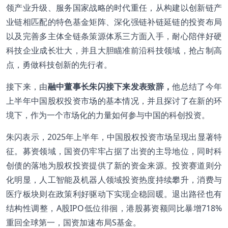
领产业升级、服务国家战略的时代重任，从构建以创新链产
业链相匹配的特色基金矩阵、深化强链补链延链的投资布局
以及完善多主体全链条策源体系三方面入手，耐心陪伴好硬
科技企业成长壮大，并且大胆瞄准前沿科技领域，抢占制高
点，勇做科技创新的先行者。
接下来，由
融中董事长朱闪接下来发表致辞，
他总结了今年
上半年中国股权投资市场的基本情况，并且探讨了在新的环
境下，作为一个市场化的力量如何参与中国的科创投资。
朱闪表示，2025年上半年，中国股权投资市场呈现出显著特
征。募资领域，国资仍牢牢占据了出资的主导地位，同时科
创债的落地为股权投资提供了新的资金来源。投资赛道则分
化明显，人工智能及机器人领域投资热度持续攀升，消费与
医疗板块则在政策利好驱动下实现企稳回暖。退出路径也有
结构性调整，A股IPO低位徘徊，港股募资额同比暴增718%
重回全球第一，国资加速布局S基金。