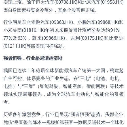
实现上涨。除了恒大汽车(00708.HK)和北京汽车(01958.HK)
因自身因素被资金冷落外，其余个股普遍走强。
行业明星车企零跑汽车(09863.HK)、小鹏汽车(09868.HK)和
小米集团(01810.HK)年初以来股价累计涨幅分别达约91%、
77%及63%，蔚来(09866.HK)、吉利(00175.HK)和比亚迪
(01211.HK)等股表现同样强劲。
强者恒强，行业格局渐趋清晰
我国已连续十年稳居全球新能源汽车产销第一大国，构建起
自主可控、体系完备的产业生态。在“三电”（电池、电机、
电控）与“三智”（智能驾驶、智能座舱、智能网联）等技术
领域实现局部领先，成为全球汽车电动化与智能化的引领
者。
历经多年激烈竞争，行业已呈现“强者恒强”态势。头部企业
凭借“垂直整合降本—规模扩张获客—数据反哺技术—全球化