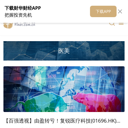
在线客服
关于我们
财华证券
公关
财华媒体矩阵
财华智库
下载财华财经APP
下载APP
把握投资先机
医美
【百强透视】由盈转亏！复锐医疗科技(01696.HK)业