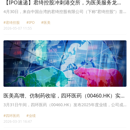
【IPO速递】君绮控股冲刺港交所，为医美服务龙
头，家族氛围浓厚
4月30日，来自中国台湾的君绮控股有限公司（下称“君绮控股”）首
次向港股市场发起冲刺，向港交所递交了招股说明书，国泰君安国际
#君绮控股
#IPO
#医美
为独家保荐人。
2026-05-07 11:55
医美高增、仿制药收缩，四环医药（00460.HK）实现
扭亏为盈
3月31日午间，四环医药（00460.HK）发布2025年度业绩，公司成
功扭亏，医美成核心引擎，战略转型成效显著。
#四环医药
#业绩
2026-03-31 16:47