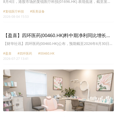
绩困境难解？
8月4日，港股市场的复锐医疗科技(01696.HK) 表现低迷，截至发
稿，其股价跌幅为6.88%，报2.3港元/股，且成交量出现显著放大。
#复锐医疗科技
#医美设备
2026-08-04 15:53
【盈喜】四环医药(00460.HK)料中期净利同比增长不
低于217.2%
【财华社讯】四环医药(00460.HK)公布，预期截至2026年6月30日止
六个月收入不低于11.4亿元(人民币,下同)，同比大致持平；录得期内
#盈喜
#四环医药
#00460.HK
净利润不低于2.1亿元，同比增长不低于217.2%。 集团表示，影响期
2026-07-27 13:41
间财务业绩主要包括如下因素：1)医美业务保持稳健发展，核心产品
乐提葆®及再生类医美产品持续放量，推动相关业务收入保持增长。
医美业务于该期间录得收入不低于6.8亿元，同比增长不低于16.1%；
分部业绩溢利不低于3.2亿元，继续为集团重要的盈利来源。2)创新药
业务商业化进程持续推进，多款已获批产品的商业化及国际化进展良
好，合并营收迎来大幅增长，且实现大幅减亏。3)对外投资收益显著
增加，主要是集团因合联营企业所投资项目成功IPO上市，于该期间
确认投资收益不低1.1亿元。4)资产结构优化带来收益，仿制药业务相
关资产剥离于该期间产生收益不低于1.4亿元。