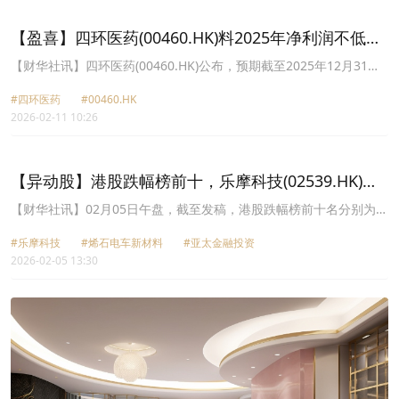
【盈喜】四环医药(00460.HK)料2025年净利润不低于
1.5亿元​
​【财华社讯】四环医药(00460.HK)公布，预期截至2025年12月31日
止年度录得不低于人民币25亿元的收入，相较于去年同期增速逾
#四环医药
#00460.HK
30%，及不低于人民币1.5亿元的净利润。主要由于医美业务实现高
2026-02-11 10:26
速增长，于该年度内实现收入逾14亿元及实现分部利润逾人民币7亿
元，相较于去年收入及分部利润年度增速均超过90%，成为集团第一
大收入与利润支柱，带动整体业绩大幅提升；创新药业务进入收穫
期，轩竹生物与惠升生物合计实现收入较去年同期大幅增长，创新药
【异动股】港股跌幅榜前十，乐摩科技(02539.HK)跌
研发开支逐步优化，获批新产品持续涌现，新产品的商业化进展顺
41.43%，烯石电车新材料(06128.HK)跌27.37%
利，板块由投入期向收益期转型；及年度内实施多轮股份回购并完成
【财华社讯】02月05日午盘，截至发稿，港股跌幅榜前十名分别为乐
轩竹生物分拆上市，带来显着股权增值收益。
摩科技(02539.HK)跌幅41.43%、烯石电车新材料(06128.HK)跌幅
#乐摩科技
#烯石电车新材料
#亚太金融投资
27.37%、亚太金融投资(08193.HK)跌幅23.00%、世纪建业
2026-02-05 13:30
(00079.HK)跌幅21.60%、RAFFLESINTERIOR(01376.HK)跌幅
21.43%、南方两倍做多Coinbase(07711.HK)跌幅17.79%、南方两
倍做多Coinbase-U(09711.HK)跌幅17.01%、瑞丽医美(02135.HK)跌
幅16.45%、三宝科技(01708.HK)跌幅14.89%、中国智能科技
(00464.HK)跌幅14.73%。