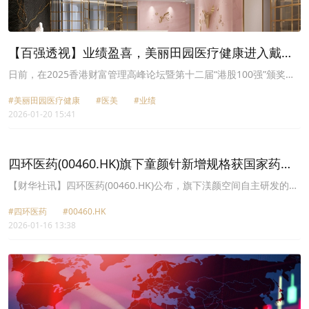
【百强透视】业绩盈喜，美丽田园医疗健康进入戴维
斯双击时刻？
日前，在2025香港财富管理高峰论坛暨第十二届“港股100强”颁奖典
礼上，美丽田园医疗健康（02373.HK）凭借卓越的业绩成长潜力与
#美丽田园医疗健康
#医美
#业绩
核心竞争力，成功斩获“小型企业50强”大奖。
2026-01-20 15:41
四环医药(00460.HK)旗下童颜针新增规格获国家药监
局批准上市
【财华社讯】四环医药(00460.HK)公布，旗下渼颜空间自主研发的聚
乳酸面部填充剂(市场简称“童顏针”)6个新增规格正式获中国国家药监
#四环医药
#00460.HK
局批准，这是继该产品首次获批后的又一重要进展，进一步完善公司
2026-01-16 13:38
在再生医美产品领域的市场布局。