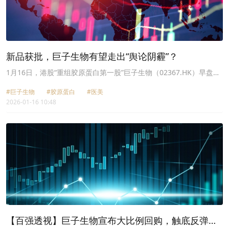
新品获批，巨子生物有望走出“舆论阴霾”？
1月16日，港股“重组胶原蛋白第一股”巨子生物（02367.HK）早盘大
幅拉升，盘中一度涨逾5.4%，但随后转头向下；截至发稿前，该股涨
#巨子生物
#胶原蛋白
#医美
幅收窄至1.28%，报36.5港元/股。
2026-01-16 10:48
【百强透视】巨子生物宣布大比例回购，触底反弹可