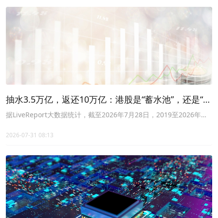
抽水3.5万亿，返还10万亿：港股是“蓄水池”，还是“提
款机”？
据LiveReport大数据统计，截至2026年7月28日，2019至2026年
间，港股市场累计通过现金分红和股份回购向股东返还超10万亿港
元，同期通过IPO和股权再融资向市场索取约3.5万亿港元，整体覆盖
2026-07-31 08:13
比率达2.83倍。