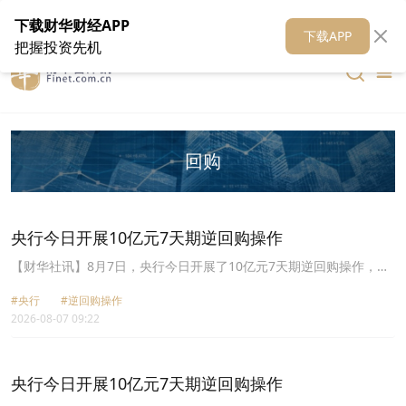
在线客服
关于我们
财华证券
公关
财华媒体矩阵
财华智库
下载财华财经APP
下载APP
把握投资先机
回购
央行今日开展10亿元7天期逆回购操作
【财华社讯】8月7日，央行今日开展了10亿元7天期逆回购操作，操
作利率1.40%。
#央行
#逆回购操作
2026-08-07 09:22
央行今日开展10亿元7天期逆回购操作