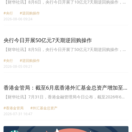
【财华社讯】8月6日，央行今日开展了10亿元7天期逆回购操作，操
作利率1.40%。
#央行
#逆回购操作
2026-08-06 09:24
央行今日开展50亿元7天期逆回购操作
【财华社讯】8月5日，央行今日开展了50亿元7天期逆回购操作，操
作利率1.40%。
#央行
#逆回购操作
2026-08-05 09:21
香港金管局：截至6月底香港外汇基金总资产增加至
44636亿港元
【财华社讯】7月31日，香港金融管理局今日公布，截至2026年6月
30日，外汇基金总资产为44,636亿港元，较2026年5月底增加729亿
#香港金管局
#外汇基金总资产
港元，其中港元资产增加847亿港元，外币资产则减少118亿港元。
2026-07-31 16:47
港元资产增加，主要是因为获认购而未交收的外汇基金票据及债券的
月底余额增加，但有关增幅因香港股票按市价重估而被部分抵销。外
币资产减少，主要是因为提取财政储备存款，但有关减幅因未完成的