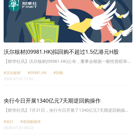
回购协议增加及来自投资的利息收入而被部分抵销。货币发行局帐目
显示，2026年6月底的货币基础为20,750亿港元，较2026年5月底增
长28亿港元，增幅为0.1%。货币基础增长，主要是由于已发行外汇
基金票据及债券的折价摊销及未偿还外汇基金票据及债券的市值增
加。2026年6月底的支持资产总额增加68亿港元至23,206亿港元，增
幅为0.3%。支持资产增加，主要是因为来自投资的利息收入，但有关
增幅因投资按市价重估而被部分抵销。支持比率由2026年5月底的
111.66%，上升至2026年6月底的111.84%。
沃尔核材(09981.HK)拟回购不超过1.5亿港元H股
【财华社讯】沃尔核材(09981.HK)公布，董事会根据一般性授权审议
并批准一项回购总金额不超过1.5亿港元(含本数)，且回购股份数量不
#沃尔核材
#09981.HK
#回购
超过公司于一般性授权获通过之日的已发行H股总股份(不包括H股库
2026-07-31 11:52
存股)的10%的H股回购方案。公司拟将所回购股份进行注销以减少注
册资本，相关处置将依据公司公司章程、香港上市规则及境内外法律
法规办理全部法定手续。
央行今日开展1340亿元7天期逆回购操作
【财华社讯】7月31日，央行今日开展了1340亿元7天期逆回购操
作，操作利率利率1.40%。同时，开展了6000亿元隔夜逆回购操作。
#央行
#逆回购操作
2026-07-31 09:22