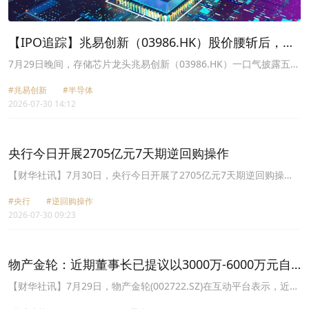
【IPO追踪】兆易创新（03986.HK）股价腰斩后，实
控人抛出回购增持组合拳
7月29日晚间，存储芯片龙头兆易创新（03986.HK）一口气披露五份
公告，包含一份股票交易异常波动公告，其余四份公告均围绕控股股
#兆易创新
#半导体
东、实控人、董事长朱一明展开，内容涵盖股份回购提议、个人增持
2026-07-30 14:12
计划、前期大额减持实施情况，以及12个月不减持承诺。
央行今日开展2705亿元7天期逆回购操作
【财华社讯】7月30日，央行今日开展了2705亿元7天期逆回购操
作，操作利率1.40%。同时，开展了6000亿元隔夜逆回购操作。
#央行
#逆回购操作
2026-07-30 09:23
物产金轮：近期董事长已提议以3000万-6000万元自
有资金回购股份
【财华社讯】7月29日，物产金轮(002722.SZ)在互动平台表示，近期
董事长已提议以3000万-6000万元自有资金回购股份，目前该事项即