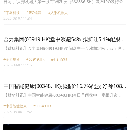
DeepSeek出手！
日前，“人形机器人第一股”宇树科技（688836.SH）发布IPO发行公
告，正式确定发行价格150.80元/股，发行后总股本4.04亿股，对应
#宇树科技
#IPO追踪
#人形机器人
整体发行市值约609.93亿元；本次发行4044.64万股新股，占发行后
2026-08-07 11:34
总股本10%。
金力集团(03919.HK)盘中涨超54% 拟折让5.1%配股净
筹410万港元
【财华社讯】金力集团(03919.HK)早间盘中一度涨超54%，截至发
稿，涨15.33%，报0.79港元。消息面上，该公司公布，于2026年8月
#金力集团
#03919.HK
#折让配股
6日，公司拟向认购人(私人投资者高健行)配售合共649.2万股新股
2026-08-07 11:15
份，相当于经发行认购股份扩大后公司已发行股本约14.3%。配售价
每股0.65港元，较2026年8月6日(即认购协议日期)股份在联交所所报
收市价每股0.685港元折让约5.1%。认购事项所得款项净额将约为
410万港元，公司拟将其中约80%用作偿还集团将于未来六个月到期
中国智能健康(00348.HK)拟溢价16.7%配股 净筹1080
的银行融资；及约20%用作一般营运资金。完成后，认购人将成为公
万港元 盘中涨超216%
司的主要股东及关连人士。
【财华社讯】中国智能健康(00348.HK)今日早间盘中一度飙升逾
216%，截至发稿，涨115%，报0.129港元。消息面上，该公司公
#中国智能健康
#00348.HK
布，于2026年8月5日，公司向认购人陈丽金配发1.54亿股新股，占
2026-08-06 11:52
扩大后公司全部已发行股本约16.7%。配售价每股0.07港元，较于认
购协议日期在联交所所报收市价每股股份0.06港元溢价约16.7%。认
购事项所得款项净额约为1080万港元，集团拟将约580万港元作为集
团一般营运资金；及约500万港元用于偿还集团现有债务。