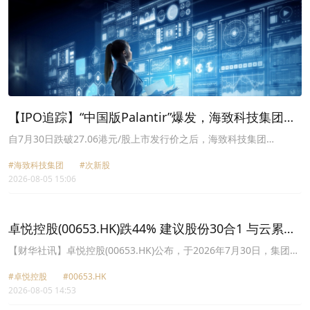
【IPO追踪】“中国版Palantir”爆发，海致科技集团
（02706.HK）大涨46%
自7月30日跌破27.06港元/股上市发行价之后，海致科技集团
（02706.HK）股价出现异常反弹，近四个交易日股价累计上涨1.56
#海致科技集团
#次新股
倍。其中8月5日涨幅位居港股主板涨幅榜前列，截至发稿，该股报
2026-08-05 15:06
55.75港元，涨幅46.17%，市值223.2亿港元。
卓悦控股(00653.HK)跌44% 建议股份30合1 与云累大
吉启动战略合作
【财华社讯】卓悦控股(00653.HK)公布，于2026年7月30日，集团与
香港云仓于公司总部正式举行“千帆出海双向奔赴”战略合作启动仪
#卓悦控股
#00653.HK
式，启动仪式标志着双方合作由战略共识正式迈向全面落地实施。双
2026-08-05 14:53
方将围绕香港本地业务及中国内地业务的市场拓展、招商，以及百
货、酒水、美妆与快消品领域的业务延伸，开展深度合作探索。基于