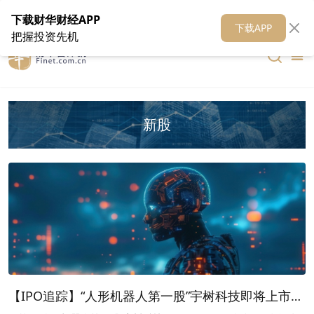
在线客服
关于我们
财华证券
公关
财华媒体矩阵
财华智库
下载财华财经APP
下载APP
把握投资先机
新股
【IPO追踪】“人形机器人第一股”宇树科技即将上市，