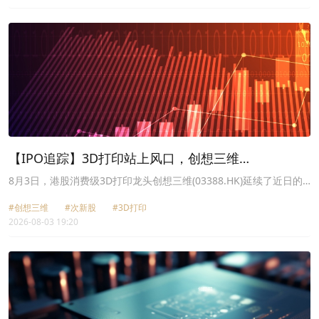
【IPO追踪】3D打印站上风口，创想三维
（03388.HK）大涨近18%！
8月3日，港股消费级3D打印龙头创想三维(03388.HK)延续了近日的
反弹势头，再度飙升17.72%，报22.72港元，市值108.6亿港元。
#创想三维
#次新股
#3D打印
2026-08-03 19:20