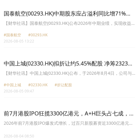
协议项下的服务框架，云仓为运营主体设定截至2026年12月31日的
营业额目标为3000万港元。云仓将运用自身在业务整合、全域营销、
国泰航空(00293.HK)中期股东应占溢利同比增71%至
渠道建设及跨境业务领域的专业经验与资源，致力推动运营主体实现
62.43亿港元 派息26港仙
该营业额目标。该公司同日公布，建议股本重组，将每30股合并为1
【财华社讯】国泰航空(00293.HK)公布2026年中期业绩，实现收益
股；及股本削减。生效后，将每手交易单位由12,000股现有股份更改
680.61亿港元，同比增长25.3%；国泰集团股东应占溢利62.43亿港
为每手5,000股新股份。股本重组预期9月11日生效。截至发稿，卓悦
#国泰航空
#00293.HK
元，同比增长71%；每股盈利99.5港仙。拟派中期息每股26港仙。
控股(00653.HK)跌44%，报0.028港元。
2026-08-05 13:22
2026年上半年的应占溢利包括10亿港元的非经常性收益，主要来自
约14亿港元的非现金视作部分出售部分股份所得盈利，此乃由于中国
国航完成发行新股后，集团于国航的股权由15.09%摊薄至12.85%所
产生。
中国上城(02330.HK)拟折让约5.45%配股 净筹2323万
港元
【财华社讯】中国上城(02330.HK)公布，于2026年8月4日，公司与
配售代理订立配售协议，公司拟配售最多9056.8万股新股，相当于经
#中国上城
#02330.HK
#折让配股
配发及发行所有配售股份扩大后公司已发行股本约16.67%。配售价
2026-08-05 09:47
每股0.26港元，较于配售协议日期在联交所所报收市价每股股份
0.275港元折让约5.45%。配售事项所得款项净额将约为2323万港
元，公司拟将其中1000万港元用于偿还未偿还债务，余下所得款项净
额的1323万港元用于集团一般营运资金。
前7月港股IPO狂揽3300亿港元，A+H巨头占七成，狂
欢之下暗流涌动
2026年前7月港股IPO爆发式增长，过百只新股募资近3300亿港元，
同比增长154%，主要受中际旭创、立讯精密等A+H巨头的上市推
动，A+H新股募资占比近七成。
2026-08-04 08:50