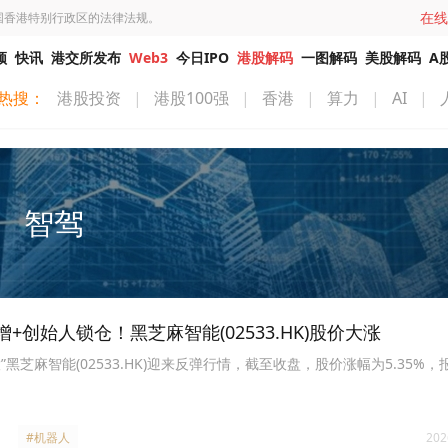
在线
国香港特别行政区的法律法规。
频
快讯
港交所发布
Web3
今日IPO
港股解码
一图解码
美股解码
A
热搜：
港股投资
|
港股100强
|
香港
|
算力
|
AI
|
智驾
创始人锁仓！黑芝麻智能(02533.HK)股价大涨
黑芝麻智能(02533.HK)迎来反弹行情，截至收盘，股价涨幅为5.35%，报1
#机器人
202