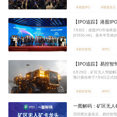
#港股IPO
#新股首日
【IPO追踪】港股IP
7月8日，港股IPO市场再
(07656.HK)、基本半导体(0
#易控智驾
#IPO
【IPO追踪】易控智
6月29日，矿区无人驾驶解
预计股份将于7月8日正式
#易控智驾
#IPO
一图解码：矿区无人
历经两次递表后，易控智驾