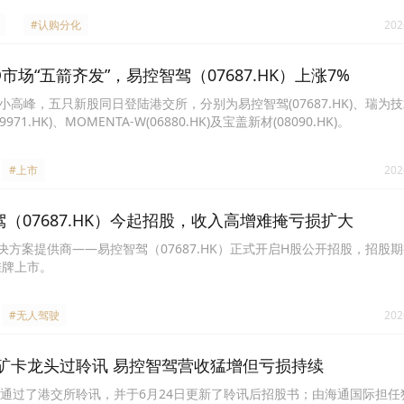
#认购分化
202
O市场“五箭齐发”，易控智驾（07687.HK）上涨7%
迎小高峰，五只新股同日登陆港交所，分别为易控智驾(07687.HK)、瑞为
9971.HK)、MOMENTA-W(06880.HK)及宝盖新材(08090.HK)。
#上市
202
驾（07687.HK）今起招股，收入高增难掩亏损扩大
决方案提供商——易控智驾（07687.HK）正式开启H股公开招股，招股期
挂牌上市。
#无人驾驶
202
矿卡龙头过聆讯 易控智驾营收猛增但亏损持续
通过了港交所聆讯，并于6月24日更新了聆讯后招股书；由海通国际担任