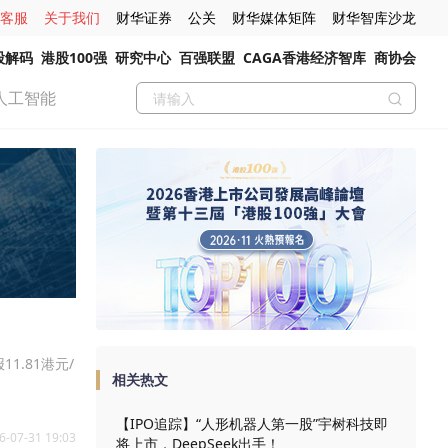
客服
关于我们
财华证券
公关
财华媒体矩阵
财华智库沙龙
股解码
港股100强
研究中心
百强联盟
CAGA香港经济智库
商协会
人工智能
1.81港元/
相关热文
【IPO追踪】“人形机器人第一股”宇树科技即
6-07-31 19:03
将上市，DeepSeek出手！