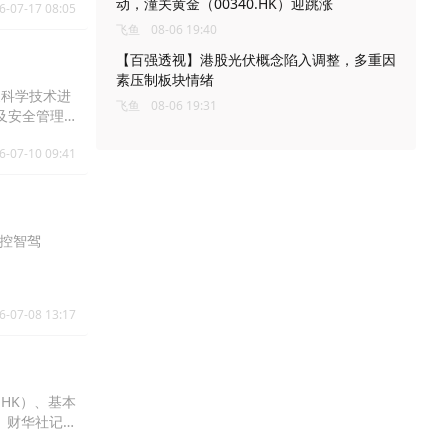
动，潼关黄金（00340.HK）迎跳涨
6-07-17 08:05
飞鱼
08-06 19:40
【百强透视】港股光伏概念陷入调整，多重因
素压制板块情绪
家科学技术进
飞鱼
08-06 19:31
及安全管理
化、生态
6-07-10 09:41
易控智驾
6-07-08 13:17
.HK）、基本
锣。财华社记