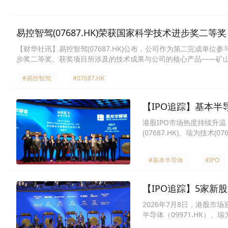
易控智驾(07687.HK)荣获国家科学技术进步奖二等奖
【财华社讯】易控智驾(07687.HK)公布，公司作为第二完成单
步奖二等奖。获奖项目所涉及的技术成果与公司的核心产品——矿山
等关键技术领域。项目主要突破了露天矿多要素生态化整体优化、大
#易控智驾
#07687.HK
化、智能化、安全化、高效化”协同开采。该成果为中国矿产资源开
【IPO追踪】基本半导
港股IPO市场热度持续升温
(07687.HK)、瑞为技术(07
#基本半导体
#IPO
【IPO追踪】5家
2026年7月8日，港股市场迎
半导体（09971.HK）、
者在现场再度见证新股“五