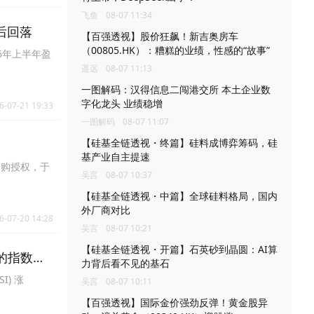
飞鱼
08-07 11:34
后回落
【百强透视】股价狂飙！新吉奥房车
（00805.HK）：糟糕的业绩，性感的“故事”
26年上半年盈
遥远
08-07 11:13
一图解码：汉得信息二闯港交所 本土企业数
字化龙头 业绩稳增
6-07-21 19:33
一图解码
08-07 11:07
【硅基全链透视・终篇】硅料成博弈筹码，硅
基产业自主提速
回购授权，于
吴言
08-07 10:37
【硅基全链透视・中篇】全球硅料格局，国内
外厂商对比
6-07-20 14:28
吴言
08-07 10:21
【硅基全链透视・开篇】石英砂到晶圆：AI算
标的指数昨
力背后看不见的基石
I) 涨
吴言
08-07 10:11
【百强透视】国际金价强劲反弹！黄金股异