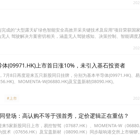
202
位参与完成的“大型露天矿绿色智能安全高效开采关键技术及应用”项目荣获国
无人 驾驶解决方案密切相关，涵盖无人驾驶感知、决策控制、智能调度
规模无人驾驶集群管控、滑坡灾害精准防控三大核心技术，实现了“最优
202
发提供了新方法、新技术和新装备。
体(09971.HK)上市首日涨10%，未引入基石投资者
，7月8日再度迎来五只新股同日挂牌，分别为基本半导体(09971.HK)、
656.HK)、MOMENTA-W(06880.HK)及宝盖新材(08090.HK)。
#上市
202
新股同登场：高认购不等于强首秀，定价逻辑正在重估？
来5家新股同日上市，易控智驾（07687.HK）、MOMENTA-W（06880
瑞为技术（07656.HK）及宝盖新材（08090.HK）同步敲响港交所上市铜
箭齐发”的热闹盛况。