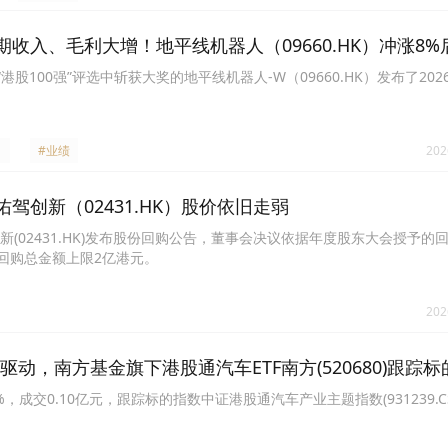
收入、毛利大增！地平线机器人（09660.HK）冲涨8%
港股100强”评选中斩获大奖的地平线机器人-W（09660.HK）发布了20
#业绩
202
驾创新（02431.HK）股价依旧走弱
(02431.HK)发布股份回购公告，董事会决议依据年度股东大会授予的
回购总金额上限2亿港元。
202
动，南方基金旗下港股通汽车ETF南方(520680)跟踪
37%，成交0.10亿元，跟踪标的指数中证港股通汽车产业主题指数(931239.CS