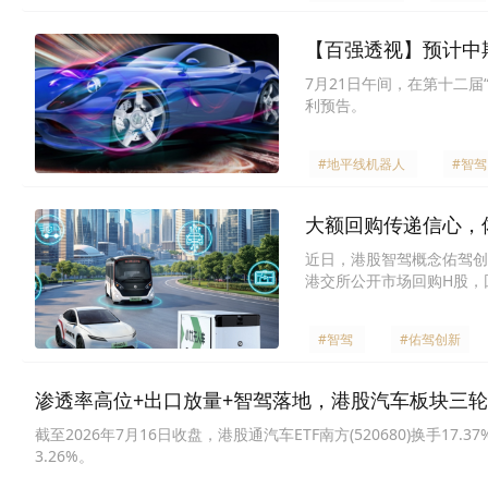
【百强透视】预计中期
7月21日午间，在第十二届“
利预告。
#地平线机器人
#智驾
大额回购传递信心，佑
近日，港股智驾概念佑驾创新
港交所公开市场回购H股，
#智驾
#佑驾创新
渗透率高位+出口放量+智驾落地，港股汽车板块三轮驱
日收涨3.26%
截至2026年7月16日收盘，港股通汽车ETF南方(520680)换手17.
3.26%。