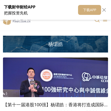
在线客服
关于我们
财华证券
公关
财华媒体矩阵
财华智库
下载财华财经APP
下载APP
把握投资先机
杨珺皓
【第十一届港股100强】杨珺皓：香港将打造成国际