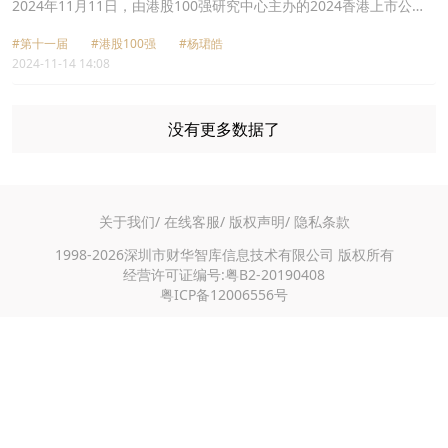
绿色金融中心
2024年11月11日，由港股100强研究中心主办的2024香港上市公司
发展高峰论坛暨第十一届「港股100强」颁奖典礼在香港会展中心成
#第十一届
#港股100强
#杨珺皓
功举行。出席致辞的重磅嘉宾包括香港特别行政区创新科技及工业局
2024-11-14 14:08
副局长张曼莉女士，深商会联合党委副书记、深商总会秘书长、深圳
市商业联合会副会长石庆先生，香港科技大学副校长汪扬教授，港股
100强研究中心创办人、财华社集团主席劳玉仪女士等。中诚信绿金
国际首席执行官杨珺皓应邀出席，并代表中诚信绿金国际与港股100
没有更多数据了
强研究中心达成战略合作。
关于我们/
在线客服/
版权声明/
隐私条款
1998-2026深圳市财华智库信息技术有限公司 版权所有
经营许可证编号:粤B2-20190408
粤ICP备12006556号