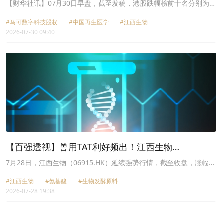
(02987.HK)跌44.44%，中国再生医学(08158.HK)跌
【财华社讯】07月30日早盘，截至发稿，港股跌幅榜前十名分别为马
可数字科技股权(02987.HK)跌幅44.44%、中国再生医学(08158.HK)
12.59%
#马可数字科技股权
#中国再生医学
#江西生物
跌幅12.59%、江西生物(06915.HK)跌幅10.33%、协同通信
2026-07-30 09:40
(01613.HK)跌幅9.30%、新吉奥房车(00805.HK)跌幅9.18%、荣尊国
际控股(01780.HK)跌幅8.76%、海致科技集团(02706.HK)跌幅
8.68%、拨康视云-B(02592.HK)跌幅8.40%、伟禄科技股份
(01196.HK)跌幅8.15%、澳亚集团(02425.HK)跌幅7.98%。
【百强透视】兽用TAT利好频出！江西生物
（06915.HK）连创新高
7月28日，江西生物（06915.HK）延续强势行情，截至收盘，涨幅扩
大至24.55%，报16.79港元/股，刷新上市新高。
#江西生物
#氨基酸
#生物发酵原料
2026-07-28 19:38