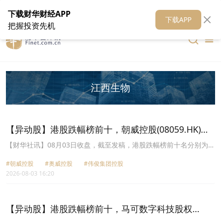
在线客服
关于我们
财华证券
公关
财华媒体矩阵
财华智库
下载财华财经APP
下载APP
把握投资先机
江西生物
【异动股】港股跌幅榜前十，朝威控股(08059.HK)跌
29.17%，奥威控股(01370.HK)跌26.95%
【财华社讯】08月03日收盘，截至发稿，港股跌幅榜前十名分别为朝
威控股(08059.HK)跌幅29.17%、奥威控股(01370.HK)跌幅26.95%、
#朝威控股
#奥威控股
#伟俊集团控股
伟俊集团控股(01013.HK)跌幅25.93%、中国金融国际(00721.HK)跌
2026-08-03 16:20
幅22.29%、高裕金融(08221.HK)跌幅19.46%、江西生物(06915.HK)
跌幅16.29%、IFBH(06603.HK)跌幅15.42%、齐云山食品(02797.HK)
跌幅14.61%、威讯控股(01087.HK)跌幅14.59%、中国上城
(02330.HK)跌幅14.49%。
【异动股】港股跌幅榜前十，马可数字科技股权