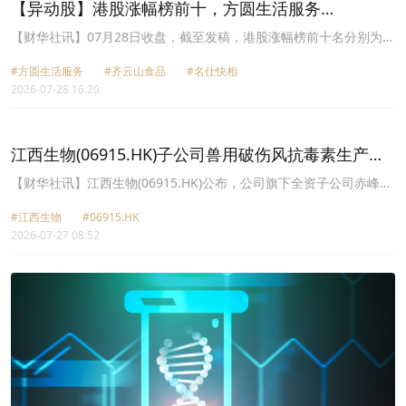
【异动股】港股涨幅榜前十，方圆生活服务
(09978.HK)涨+291.30%，齐云山食品(02797.HK)涨
【财华社讯】07月28日收盘，截至发稿，港股涨幅榜前十名分别为方
圆生活服务(09978.HK)涨幅+291.30%、齐云山食品(02797.HK)涨幅
+107.51%
#方圆生活服务
#齐云山食品
#名仕快相
+107.51%、名仕快相(08483.HK)涨幅+94.64%、云智汇科技
2026-07-28 16:20
(01037.HK)涨幅+61.90%、木薯资源(00841.HK)涨幅+56.25%、爱世
纪集团(08507.HK)涨幅+35.94%、神话世界(00582.HK)涨幅
+34.88%、协同通信(01613.HK)涨幅+27.27%、江西生物(06915.HK)
涨幅+24.55%、第七大道(00797.HK)涨幅+24.34%。
江西生物(06915.HK)子公司兽用破伤风抗毒素生产线
正式投产
【财华社讯】江西生物(06915.HK)公布，公司旗下全资子公司赤峰博
恩兽用破伤风抗毒素(“兽用TAT”)生产线于2026年7月20日在内蒙古自
#江西生物
#06915.HK
治区赤峰市正式投产。兽用TAT主要用于预防及治疗外伤或手术导致
2026-07-27 08:52
的动物破伤风。破伤风是由破伤风梭菌产生的毒素作用于动物神经系
统所引起的致命感染性疾病。兽用TAT通过中和破伤风毒素，为动物
提供被动免疫保护。