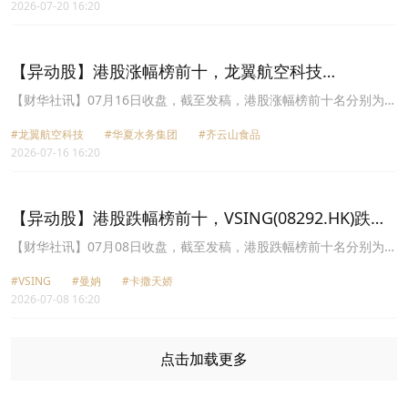
2026-07-20 16:20
涨幅+31.81%、荣晖控股(08213.HK)涨幅+30.13%、中国长白山国际
(00989.HK)涨幅+28.89%、中国软件国际(00354.HK)涨幅+22.97%、
飞扬集团(01901.HK)涨幅+21.39%、吉星新能源(03395.HK)涨幅
+21.28%、亨泰(00197.HK)涨幅+19.64%。
【异动股】港股涨幅榜前十，龙翼航空科技
(00918.HK)涨+62.14%，华夏水务集团(08401.HK)涨
【财华社讯】07月16日收盘，截至发稿，港股涨幅榜前十名分别为龙
翼航空科技(00918.HK)涨幅+62.14%、华夏水务集团(08401.HK)涨幅
+37.50%
#龙翼航空科技
#华夏水务集团
#齐云山食品
+37.50%、齐云山食品(02797.HK)涨幅+36.87%、
2026-07-16 16:20
CHINANEWENERGY(01156.HK)涨幅+30.61%、迈富时(02556.HK)
涨幅+30.57%、江西生物(06915.HK)涨幅+27.58%、中国长远
(00110.HK)涨幅+25.42%、万顺瑞强集团(08427.HK)涨幅+23.75%、
合丰集团(02320.HK)涨幅+22.95%、新城市建设发展(00456.HK)涨幅
【异动股】港股跌幅榜前十，VSING(08292.HK)跌
+22.64%。
23.08%，曼妠(08186.HK)跌22.50%
【财华社讯】07月08日收盘，截至发稿，港股跌幅榜前十名分别为
VSING(08292.HK)跌幅23.08%、曼妠(08186.HK)跌幅22.50%、卡撒
#VSING
#曼妠
#卡撒天娇
天娇(02223.HK)跌幅20.73%、埃斯顿(02715.HK)跌幅18.35%、威高
2026-07-08 16:20
国际(01173.HK)跌幅15.63%、众淼控股(01471.HK)跌幅15.47%、中
国环保科技(00646.HK)跌幅15.38%、万顺瑞强集团(08427.HK)跌幅
14.29%、汇思太平洋(08147.HK)跌幅14.08%、江西生物(06915.HK)
跌幅14.08%。
点击加载更多