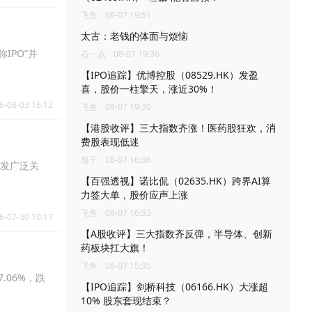
飞鱼
08-07 19:51
太古：老钱的体面与烦恼
IPO”并
石一点
08-07 19:36
【IPO追踪】优博控股（08529.HK）发盈
喜，股价一柱擎天，涨近30%！
6-08-03 16:12
飞鱼
08-07 19:30
【港股收评】三大指数齐涨！医药股狂欢，消
费股表现低迷
瓶子
08-07 16:36
引发广泛关
【百强透视】诺比侃（02635.HK）跨界AI算
力签大单，股价应声上涨
飞鱼
08-07 16:33
6-07-30 10:17
【A股收评】三大指数齐反弹，半导体、创新
药板块扛大旗！
飞鱼
08-07 15:35
.06%，跌
【IPO追踪】剑桥科技（06166.HK）大涨超
10% 股东套现结束？