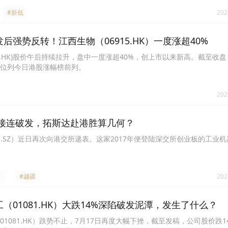
#新低
202
后强势反转！江西生物（06915.HK）一度涨超40%
915.HK)股价午后持续拉升，盘中一度涨超40%，创上市以来新高。截至收
9%，位列今日港股涨幅榜前列。
202
接连破发，拓斯达赴港胜算几何？
07.SZ）近日再次向港交所递表。这家2017年便登陆深交所创业板的工业
#越疆
202
（01081.HK）大跌14%深陷破发泥潭，发生了什么？
1081.HK）跌势不止，7月17日再度大幅下挫，截至发稿，公司股价跌14