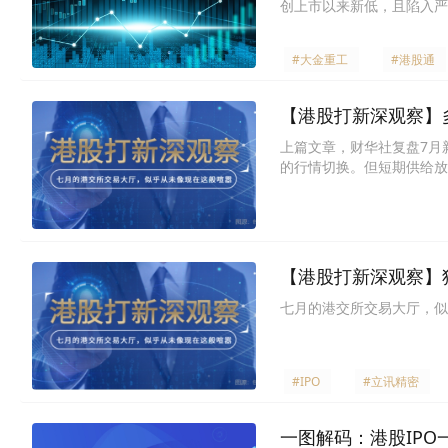
创上市以来新低，且陷入严
#大金重工
#港股通
【港股打新深观察】
上篇文章，财华社复盘7月
的行情切换。但短期供给放
利消退的核心底层逻辑。本
【港股打新深观察】
七月的港交所交易大厅，似
#IPO
#立讯精密
一图解码：港股IPO