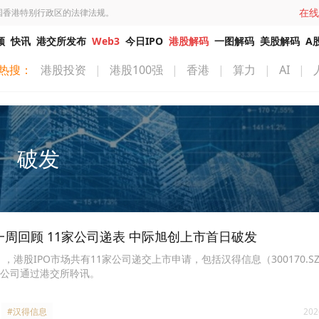
在线
国香港特别行政区的法律法规。
频
快讯
港交所发布
Web3
今日IPO
港股解码
一图解码
美股解码
A
热搜：
港股投资
|
港股100强
|
香港
|
算力
|
AI
|
破发
一周回顾 11家公司递表 中际旭创上市首日破发
8.2），港股IPO市场共有11家公司递交上市申请，包括汉得信息（300170.
公司通过港交所聆讯。
#汉得信息
202