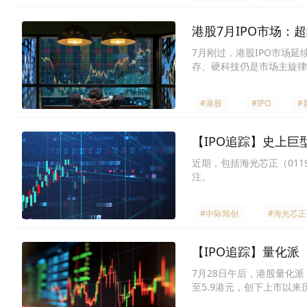
港股7月IPO市场：
7月刚过，港股IPO市场延续
存、硬科技仍是市场主旋律
#港股
#IPO
#
【IPO追踪】史上巨型
近期，包括海光芯正（011
注。
#中际旭创
#海光芯正
【IPO追踪】量化派（
7月28日午后，港股量化派
至5.9港元，创下上市以