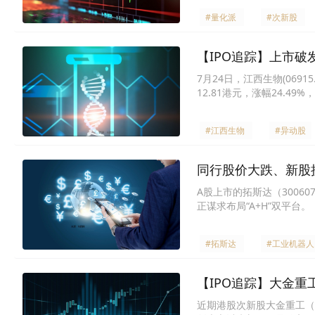
#量化派
#次新股
【IPO追踪】上市破发
7月24日，江西生物(06
12.81港元，涨幅24.4
#江西生物
#异动股
同行股价大跌、新股
A股上市的拓斯达（3006
正谋求布局“A+H”双平台。
#拓斯达
#工业机器人
【IPO追踪】大金重工
近期港股次新股大金重工（0