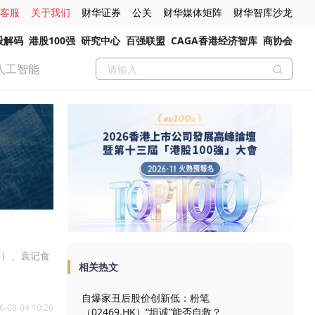
客服
关于我们
财华证券
公关
财华媒体矩阵
财华智库沙龙
股解码
港股100强
研究中心
百强联盟
CAGA香港经济智库
商协会
人工智能
SZ）、袁记食
相关热文
自爆家丑后股价创新低：粉笔
6-08-04 10:20
（02469.HK）“坦诚”能否自救？