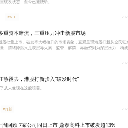
重破发状态，至今已遭腰斩。
#A+H
202
多重资本暗流，三重压力冲击新股市场
新股批量上市、破发率大幅抬升的市场表象，直观呈现港股打新从全民狂
量、情绪降温只是表层导火索，监管、解禁、再融资则为深层压力，构成
文深挖多重隐性资本压力，拆解行情转冷的长期结构性矛盾。
202
狂热褪去，港股打新步入“破发时代”
乎从未像现在这般喧嚣。
#打新
202
一周回顾 7家公司同日上市 鼎泰高科上市破发超13%