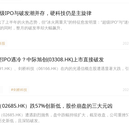
超级IPO与破发潮并存，硬科技仍是主旋律
了上半年的火热态势，但“冰火两重天”的特征愈发明显：“超级IPO”与“迷你
的同时，整月的破发率却大幅飙升。
新股
202
IPO遇冷？中际旭创(03308.HK)上市直接破发
91.HK）、剑桥科技（06166.HK）在内的光通信概念股遭遇显著大跌，
#剑桥科技
202
02685.HK）跌57%创新低，股价崩盘的三大元凶
（02685.HK）遭遇剧烈抛售，盘中跌幅持续扩大，截至收盘，公司重挫57
来历史新低，且深陷破发。