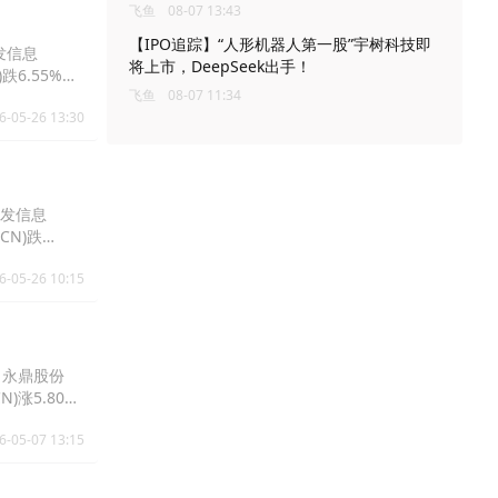
飞鱼
08-07 13:43
【IPO追踪】“人形机器人第一股”宇树科技即
特发信息
将上市，DeepSeek出手！
)跌6.55%报
飞鱼
08-07 11:34
6-05-26 13:30
，特发信息
.CN)跌
6-05-26 10:15
元，永鼎股份
N)涨5.80%
6-05-07 13:15