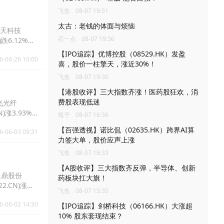
飞鱼
08-07 19:51
太古：老钱的体面与烦恼
，中天科技
石一点
08-07 19:36
)跌6.12%报
【IPO追踪】优博控股（08529.HK）发盈
6-06-26 10:00
喜，股价一柱擎天，涨近30%！
飞鱼
08-07 19:30
【港股收评】三大指数齐涨！医药股狂欢，消
费股表现低迷
长飞光纤
N)涨3.93%
瓶子
08-07 16:36
【百强透视】诺比侃（02635.HK）跨界AI算
6-06-03 09:31
力签大单，股价应声上涨
飞鱼
08-07 16:33
【A股收评】三大指数齐反弹，半导体、创新
，永鼎股份
药板块扛大旗！
2.CN)涨
飞鱼
08-07 15:35
6-06-02 14:30
【IPO追踪】剑桥科技（06166.HK）大涨超
10% 股东套现结束？