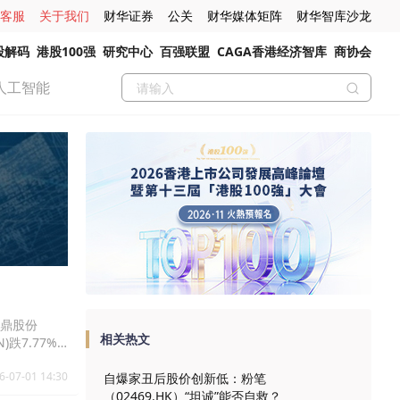
客服
关于我们
财华证券
公关
财华媒体矩阵
财华智库沙龙
股解码
港股100强
研究中心
百强联盟
CAGA香港经济智库
商协会
人工智能
，永鼎股份
相关热文
N)跌7.77%
6-07-01 14:30
自爆家丑后股价创新低：粉笔
（02469.HK）“坦诚”能否自救？