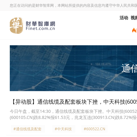
您正在访问的是财华智库网，本网站所提供的内容及信息均遵守中华人民共和
活动
视
通
【异动股】通信线缆及配套板块下挫，中天科技(600522.
今日午盘，截至14:30，通信线缆及配套板块下挫。中天科技(600522.CN
(600105.CN)跌8.82%报61.53元，兆龙互连(300913.CN)跌8.72%
报100.84元，长进光子(688635.CN)跌7.37%报421.0元，长飞光纤(6
#通信线缆及配套
#中天科技
#600522.CN