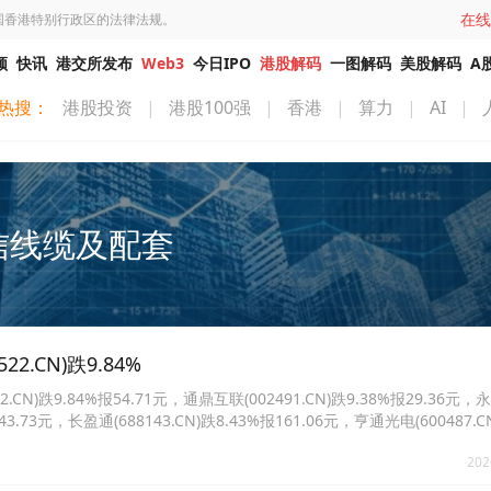
在线
国香港特别行政区的法律法规。
频
快讯
港交所发布
Web3
今日IPO
港股解码
一图解码
美股解码
A
热搜：
港股投资
|
港股100强
|
香港
|
算力
|
AI
|
信线缆及配套
CN)跌9.84%
)跌9.84%报54.71元，通鼎互联(002491.CN)跌9.38%报29.36元
报43.73元，长盈通(688143.CN)跌8.43%报161.06元，亨通光电(600487.C
01869.CN)跌7.31%报506.0元。
202