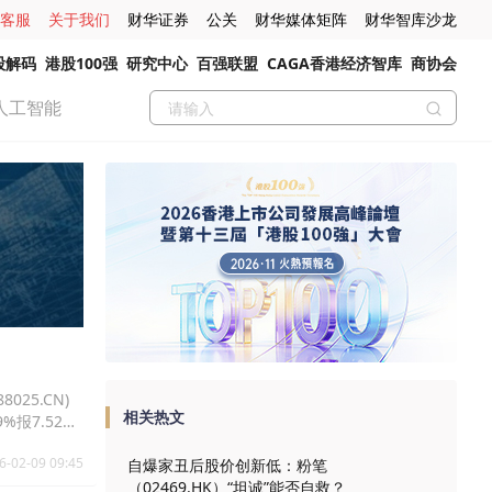
客服
关于我们
财华证券
公关
财华媒体矩阵
财华智库沙龙
股解码
港股100强
研究中心
百强联盟
CAGA香港经济智库
商协会
人工智能
025.CN)
相关热文
9%报7.52
6-02-09 09:45
自爆家丑后股价创新低：粉笔
（02469.HK）“坦诚”能否自救？