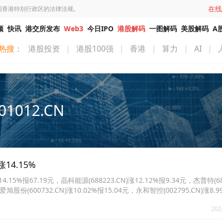
在线
国香港特别行政区的法律法规。
频
快讯
港交所发布
Web3
今日IPO
港股解码
一图解码
美股解码
A
热搜：
港股投资
|
港股100强
|
香港
|
算力
|
AI
|
01012.CN
14.15%
5%报67.19元，晶科能源(688223.CN)涨12.12%报9.34元，杰普特(688
爱旭股份(600732.CN)涨10.02%报15.04元，永和智控(002795.CN)涨8.9
N)涨5.56%报19.38元。
202