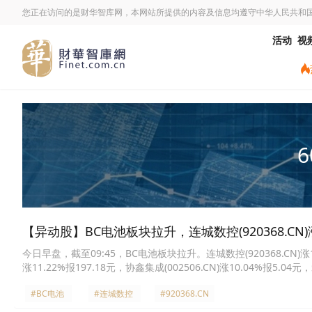
您正在访问的是财华智库网，本网站所提供的内容及信息均遵守中华人民共和
活动
视
6
【异动股】BC电池板块拉升，连城数控(920368.CN)涨
今日早盘，截至09:45，BC电池板块拉升。连城数控(920368.CN)涨14.1
涨11.22%报197.18元，协鑫集成(002506.CN)涨10.04%报5.04元，
元，同享科技(920167.CN)涨8.45%报21.05元，隆基绿能(601012.C
#BC电池
#连城数控
#920368.CN