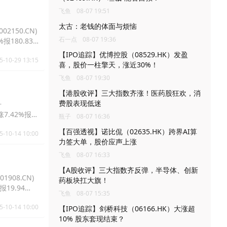
飞鱼
08-07 19:51
太古：老钱的体面与烦恼
2150.CN)
石一点
08-07 19:36
%报180.83
【IPO追踪】优博控股（08529.HK）发盈
5-10-29 13:15
喜，股价一柱擎天，涨近30%！
飞鱼
08-07 19:30
【港股收评】三大指数齐涨！医药股狂欢，消
费股表现低迷
升
涨7.42%报
瓶子
08-07 16:36
【百强透视】诺比侃（02635.HK）跨界AI算
5-10-14 10:00
力签大单，股价应声上涨
飞鱼
08-07 16:33
【A股收评】三大指数齐反弹，半导体、创新
908.CN)
药板块扛大旗！
报19.94
飞鱼
08-07 15:35
5-10-14 10:00
【IPO追踪】剑桥科技（06166.HK）大涨超
10% 股东套现结束？