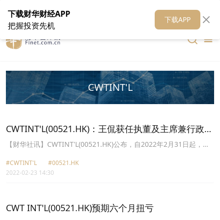
在线客服
关于我们
财华证券
公关
财华媒体矩阵
财华智库
下载财华财经APP
下载APP
把握投资先机
CWTINT'L
CWTINT'L(00521.HK)：王侃获任执董及主席兼行政总
裁
【财华社讯】CWTINT'L(00521.HK)公布，自2022年2月31日起，张
灿先生已辞任执行董事、主席兼行政总裁，且不再担任执行委员会、
#CWTINT'L
#00521.HK
投资委员会及提名委员会各自之主席、薪酬委员会成员及授权代表；
2022-02-23 14:30
及王侃先生已获委任为执行董事、主席兼行政总裁，以及执行委员
会、投资委员会及提名委员会各自之主席、薪酬委员会成员及授权代
表。
CWT INT'L(00521.HK)预期六个月扭亏