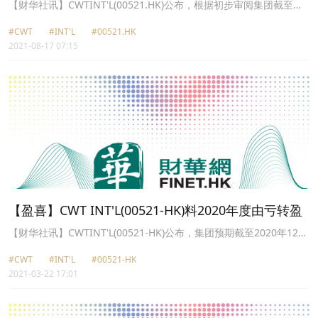
【财华社讯】CWTINT'L(00521.HK)公布，根据初步审阅集团截至
2021年6月30日止六个月之未经审核综合财务资料，集团预期来自其
#CWT
#INT'L
#00521.HK
持续经营业务录得除税后溢利不少于港币100,000,000元。于截至
2021-08-17 07:15
2020年6月30日止同期，集团确认来自持续经营业务之除税后亏损约
港币70,000,000元。
【盈喜】CWT INT'L(00521-HK)料2020年度由亏转盈
【财华社讯】CWTINT'L(00521-HK)公布，集团预期截至2020年12月
31日止年度来自其持续经营业务录得除税前溢利不少于1亿港元，相
#CWT
#INT'L
#00521-HK
比去年于截至2019年12月31日止年度之盈利能力大幅增加(确认来自
2021-03-22 17:01
持续经营业务之除税前亏损约2.17亿港元)。