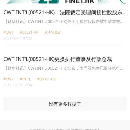
CWT INT'L(00521-HK)：法院裁定受理间接控股股东
重整
【财华社讯】CWTINT'L(00521-HK)关于间接控股股东被申请重整的
公告，公司近日收到海航集团、海航实业各自的通知函，內容有关海
#CWT
#00521-HK
#法院裁定
航集团、海航实业分別收到海南省高级人民法院《民事裁定书》，裁
2021-02-11 07:22
定受理海南银行股份有限公司、长安银行股份有限公司宝鸡高新支行
各自提出的对海航集团、海航实业的重整申请。
CWT INT'L(00521-HK)更换执行董事及行政总裁
【财华社讯】CWTINT'L(00521-HK)公布，李同双先生已辞任执行董
事兼行政总裁、张灿先生已获委任为执行董事、李能先生已获委任为
#CWT
#INT'L
#00521-HK
执行董事、丁磊先生(现为执行董事兼董事会联席主席)已获委任为公
2019-12-13 12:34
司行政总裁，自2019年12月12日起生效。
没有更多数据了