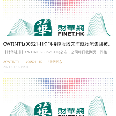
CWTINT'L(00521-HK)间接控股股东海航物流集团被裁
定重整
【财华社讯】CWTINT'L(00521-HK)公布，公司昨日收到另一间接控
股股东海航物流集团有限公司的通知函，內容有关海航物流被海南省
#CWTINT'L
#00521-HK
#控股股东
高级人民法院裁定重整。
2021-03-16 15:01