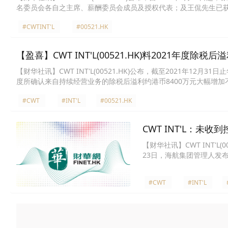
名委员会各自之主席、薪酬委员会成员及授权代表；及王侃先生已
之主席、薪酬委员会成员及授权代表。
#CWTINT'L
#00521.HK
【盈喜】CWT INT'L(00521.HK)料2021年度除
【财华社讯】CWT INT'L(00521.HK)公布，截至2021年1
度所确认来自持续经营业务的除税后溢利约港币8400万元大幅增加不
#CWT
#INT'L
#00521.HK
CWT INT'L：
【财华社讯】CWT INT'
23日，海航集团管理人发
果公告》，主要內容为：20
及联合工作组代表等各相关
#CWT
#INT'L
第八十四、八十六条的规定
就公司所知，以及基于公司
公司将持续关注上述事件的