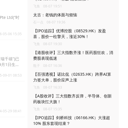
飞鱼
08-07 19:51
太古：老钱的体面与烦恼
e Ltd(“时
石一点
08-07 19:36
【IPO追踪】优博控股（08529.HK）发盈
6-05-06 15:35
喜，股价一柱擎天，涨近30%！
飞鱼
08-07 19:30
【港股收评】三大指数齐涨！医药股狂欢，消
费股表现低迷
时瑞千禧”)已
9月1日生
瓶子
08-07 16:36
【百强透视】诺比侃（02635.HK）跨界AI算
5-09-01 08:53
力签大单，股价应声上涨
飞鱼
08-07 16:33
【A股收评】三大指数齐反弹，半导体、创新
药板块扛大旗！
飞鱼
08-07 15:35
4-05-29 08:41
【IPO追踪】剑桥科技（06166.HK）大涨超
10% 股东套现结束？