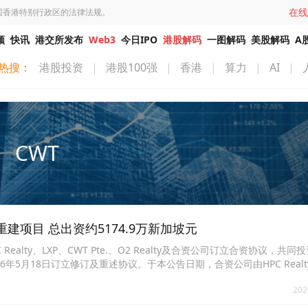
在线
国香港特别行政区的法律法规。
频
快讯
港交所发布
Web3
今日IPO
港股解码
一图解码
美股解码
A
热搜：
港股投资
|
港股100强
|
香港
|
算力
|
AI
|
CWT
物业重建项目 总出资约5174.9万新加坡元
PC Realty、LXP、CWT Pte.、O2 Realty及合资公司订立合资协议，共
5月18日订立修订及重述协议。于本公告日期，合资公司由HPC Realt
据合资协议及基于CWT Pte.的持股权益，就物业购买和重建的初步出资额为新加坡元
202
积约10.88万平方米。独立估值将其市值定为约新加坡元3.23亿元。重建预计
加坡元5174.9万元(约相等于3.16亿港元)。该等出资将由集团内部资源拨