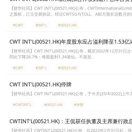
【财华社讯】CWT INT'L(00521.HK)公布，CWTInternation
之股权，订立交易协议。经过CWTSG与TOLL、ABI方面长达数月的谈
中，CWTSG将收购ABI所持有的CWT-SML之16%股权。与此同时，
#CWT
#INT'L
#00521.HK
有CWT-SML股权，将分別为45%及55%。后续CWTSG与TOLL将
CWT INT'L(00521.HK)年度股东应占溢利降至1.53
【财华社讯】CWT INT'L(00521.HK)公布，截至2022年12月
同比下降26.7%；每股盈利1.34港仙。不派息。
#CWT
#INT'L
#00521.HK
CWT INT'L(00521.HK)停牌
【财华社讯】CWT INT'L(00521.HK)公布，于今天(25/4/202
#CWTINT'L
#00521.HK
#停牌
CWTINT'L(00521.HK)：王侃获任执董及主席兼行政
【财华社讯】CWTINT'L(00521.HK)公布，自2022年2