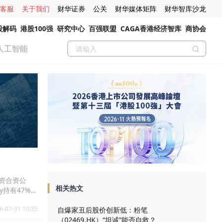
客服
关于我们
财华证券
公关
财华媒体矩阵
财华智库沙龙
股解码
港股100强
研究中心
百强联盟
CAGA香港经济智库
商协会
人工智能
同投资合资公
相关热文
y持有47%、
1528.92
6-07-31 10:35
于2027年7
自爆家丑后股价创新低：粉笔
付。(出处：财
（02469.HK）“坦诚”能否自救？