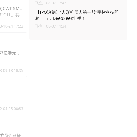
飞鱼
08-07 13:43
司CWT-SML
【IPO追踪】“人形机器人第一股”宇树科技即
TOLL。其
将上市，DeepSeek出手！
与TOLL所持
3-10-24 17:22
飞鱼
08-07 11:34
.53亿港元，
3-09-18 10:35
2-04-25 08:53
资委员会及提