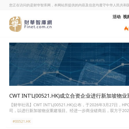
您正在访问的是财华智库网，本网站所提供的内容及信息均遵守中华人民共和
活动
视
CWT INT'L(00521.HK)成立合资企业进行新加坡
【财华社讯】CWT INT'L(00521.HK)公布，于2026年3月27日，H
司，以进行新加坡物业重建项目。经进一步商业磋商后，双方于2026年
CWT Pte.持有19%、LXP持有29%及O2 Realty持有5%。根
#00521.HK
万元(约相等于9326.43万港元)。物业位于新加坡Tuas，总土地面
月至2030年7月进行。CWT Pte.就物业重建的预期总出资额约为新