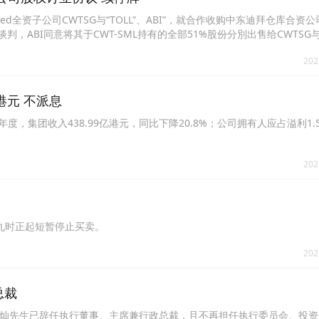
alLimited全资子公司CWTSG与“TOLL”、ABI”，就合作收购中东迪拜仓库合资公
判，ABI同意将其于CWT-SML持有的全部51%股份分別出售给CWTSG与
TOLL将向ABI收购其持有的CWT-SML35%股权。交易完成之后，CWTSG
202
共同发展CWT-SML在中东的仓储业务。
亿港元 不派息
31日止年度，集团收入438.99亿港元，同比下降20.8%；公司拥有人应占溢利1
202
2)上午九时正起短暂停止买卖。
202
总裁
月31日起，张灿先生已辞任执行董事、主席兼行政总裁，且不再担任执行委员会、投