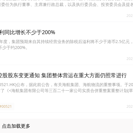
获委任为执行董事、主席兼行政总裁，以及执行委员会、投资委员会及提
202
税后溢利同比增长不少于200%
2月31日止年度，集团预期来自其持续经营业务的除税后溢利将不少于港币2.5亿元，
少于约200%。
202
未收到控股股东变更通知 集团整体营运在重大方面仍照常进行
L(00521.HK)公布，据此前公告，有关海航集团、海航物流的重整事项。于20
布了《<海航集团有限公司等三百二十一家公司实质合併重整案重整计划(草
21年10月23日15时，海南高院组织管理人、债权人代表、出资人代表
方对海航集团等321家公司表决情况进行核查。按照《中华人民共和国企
#00521
202
，根据核查结果，重整计划草案已获得表决通过。截至本公告日期，鑑于
未收到控股股东变更的通知，公司认为集团的营运整体而言在重大方面仍
进展，并及时履行上市规则及证券及期货条例下的资讯披露义务。
点击加载更多