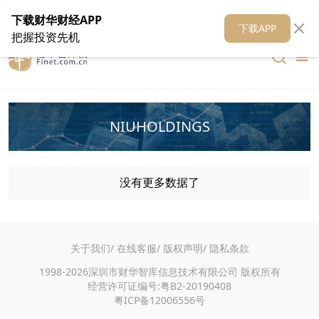
在线客服
关于我们
财华证券
公关
财华媒体矩阵
财华智库
下载财华财经APP
下载APP
把握投资先机
NIUHOLDINGS
没有更多数据了
关于我们/
在线客服/
版权声明/
隐私条款
1998-2026深圳市财华智库信息技术有限公司 版权所有
经营许可证编号:粤B2-20190408
粤ICP备12006556号