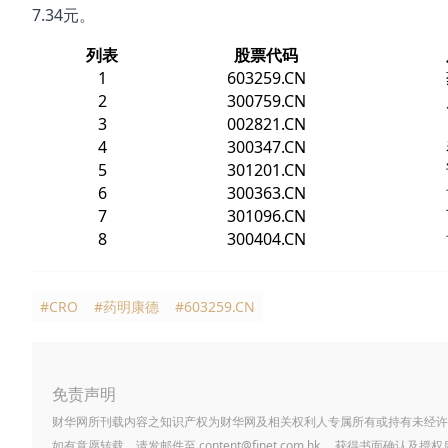
7.34元。
列表
股票代码
1
603259.CN
2
300759.CN
3
002821.CN
4
300347.CN
5
301201.CN
6
300363.CN
7
301096.CN
8
300404.CN
#CRO
#药明康德
#603259.CN
免责声明
财华网所刊载内容之知识产权为财华网及相关权利人专属所有或持有未经许
如有意愿转载，请发邮件至
content@finet.com.hk
，获得书面确认及授权