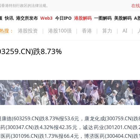
在线
国香港特别行政区的法律法规。
频
快讯
港交所发布
Web3
今日IPO
港股解码
一图解码
美股解码
A
热搜：
港股投资
|
港股100强
|
香港
|
算力
|
AI
|
9.CN)跌8.73%
3259.CN)跌8.73%报53.6元，康龙化成(300759.CN)跌8
(300347.CN)跌4.32%报42.35元，诚达药业(301201.CN)跌
医药(301096.CN)跌1.73%报66.4元，博济医药(300404.CN)跌