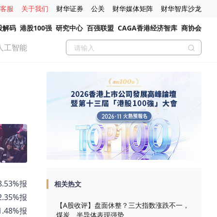
客服
关于我们
财华证券
公关
财华媒体矩阵
财华智库沙龙
股解码
港股100强
研究中心
百强联盟
CAGA香港经济智库
商协会
人工智能
.53%报
相关热文
2.35%报
【A股收评】盘面休整？三大指数涨跌不一，
1.48%报
煤炭、半导体表现强势