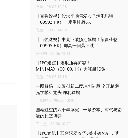
飞鱼
08-06 15:23
【百强透视】段永平抛售爱股？泡泡玛特
（09992.HK）一度重挫超6%
飞鱼
08-06 14:02
【百强透视】中期业绩预期飙增！荣昌生物
（09995.HK）却高开回落下跌
燕十四
08-06 13:41
【IPO追踪】港股通再扩容！
MINIMAX（00100.HK）大涨超19%
飞鱼
08-06 11:18
一图解码：立景创新二度冲刺港股 全球精密
光学模组龙头 净利猛增
一图解码
08-06 10:46
国泰航空的八十年浮沉：一场资本、时代与命
运的长空博弈
石一点
08-06 10:02
【IPO追踪】联合汉磊攻坚8英寸碳化硅，基