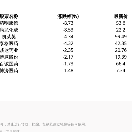
股票名称
涨跌幅(%)
最新价
药明康德
-8.73
53.6
康龙化成
-8.53
22.2
凯莱英
-4.34
99.49
泰格医药
-4.32
42.35
诚达药业
-2.35
20.76
博腾股份
-2.17
19.39
百诚医药
-1.73
66.4
博济医药
-1.48
7.34
可，禁止进行转载、摘编、复制及建立镜像等任何使用。
后，方可转载。