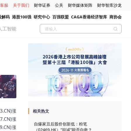
客服
关于我们
财华证券
公关
财华媒体矩阵
财华智库沙龙
股解码
港股100强
研究中心
百强联盟
CAGA香港经济智库
商协会
人工智能
.CN)涨
相关热文
7.CN)涨
自爆家丑后股价创新低：粉笔
9.CN)涨
（02469.HK）“坦诚”能否自救？