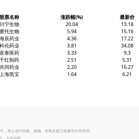
股票名称
涨跌幅(%)
最新价
川宁生物
20.04
13.18
赛托生物
5.94
15.16
海辰药业
4.36
17.22
科伦药业
3.81
34.08
宣泰医药
3.33
9.3
千红制药
2.51
5.31
共同药业
2.20
16.27
上海凯宝
1.64
6.21
可，禁止进行转载、摘编、复制及建立镜像等任何使用。
后，方可转载。