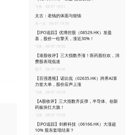
飞鱼
08-07 19:51
太古：老钱的体面与烦恼
石一点
08-07 19:36
【IPO追踪】优博控股（08529.HK）发盈
喜，股价一柱擎天，涨近30%！
飞鱼
08-07 19:30
【港股收评】三大指数齐涨！医药股狂欢，消
费股表现低迷
瓶子
08-07 16:36
【百强透视】诺比侃（02635.HK）跨界AI算
力签大单，股价应声上涨
飞鱼
08-07 16:33
【A股收评】三大指数齐反弹，半导体、创新
药板块扛大旗！
飞鱼
08-07 15:35
【IPO追踪】剑桥科技（06166.HK）大涨超
10% 股东套现结束？