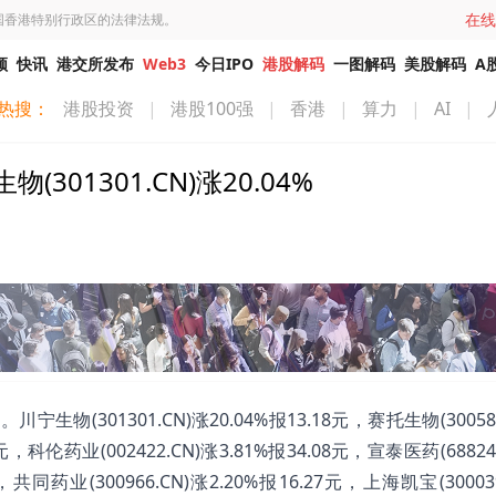
在线
国香港特别行政区的法律法规。
频
快讯
港交所发布
Web3
今日IPO
港股解码
一图解码
美股解码
A
热搜：
港股投资
|
港股100强
|
香港
|
算力
|
AI
|
1301.CN)涨20.04%
(301301.CN)涨20.04%报13.18元，赛托生物(300583
2元，科伦药业(002422.CN)涨3.81%报34.08元，宣泰医药(68824
元，共同药业(300966.CN)涨2.20%报16.27元，上海凯宝(30003