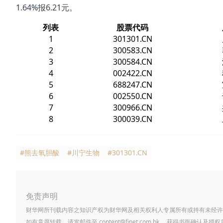
1.64%报6.21元。
列表
股票代码
1
301301.CN
2
300583.CN
3
300584.CN
4
002422.CN
5
688247.CN
6
002550.CN
7
300966.CN
8
300039.CN
#熊去氧胆酸
#川宁生物
#301301.CN
免责声明
财华网所刊载内容之知识产权为财华网及相关权利人专属所有或持有未经许
如有意愿转载，请发邮件至
content@finet.com.hk
，获得书面确认及授权