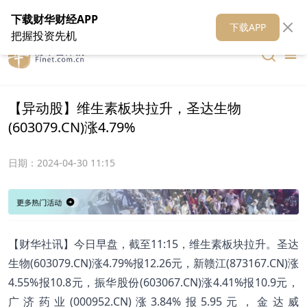
在线客服
关于我们
财华证券
公关
财华媒体矩阵
财华智库
下载财华财经APP
下载APP
把握投资先机
【异动股】维生素板块拉升，圣达生物
(603079.CN)涨4.79%
日期：
2024-04-30 11:15
【财华社讯】今日早盘，截至11:15，维生素板块拉升。圣达
生物(603079.CN)涨4.79%报12.26元，新赣江(873167.CN)涨
4.55%报10.8元，振华股份(603067.CN)涨4.41%报10.9元，
广济药业(000952.CN)涨3.84%报5.95元，金达威