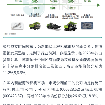
虽然成立时间较短，为新能源工程机械市场的新晋者，但博
雷顿发展迅速，走到了行业前列。数据显示，按2023年的出
货量计算，博雷顿于中国所有新能源装载机及新能源宽体自
卸车制造商中分别排名第三及第四，所占市场份额分别为
11.2%及8.3%。
在国内新能源装载机市场，市场份额前二的公司均是传统工
程机械上市公司，分别为柳工(000528.SZ)及徐工机械
(000425.SZ)，两者2023年市场份额分别为26.6%及18.9%。