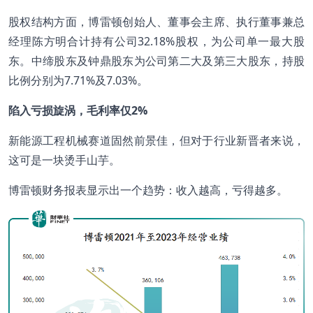
股权结构方面，博雷顿创始人、董事会主席、执行董事兼总
经理陈方明合计持有公司32.18%股权，为公司单一最大股
东。中缔股东及钟鼎股东为公司第二大及第三大股东，持股
比例分别为7.71%及7.03%。
陷入亏损旋涡，毛利率仅2%
新能源工程机械赛道固然前景佳，但对于行业新晋者来说，
这可是一块烫手山芋。
博雷顿财务报表显示出一个趋势：收入越高，亏得越多。