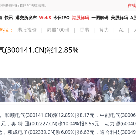
在线
国香港特别行政区的法律法规。
频
快讯
港交所发布
Web3
今日IPO
港股解码
一图解码
美股解码
A
热搜：
港股投资
|
港股100强
|
香港
|
算力
|
AI
|
141.CN)涨12.85%
300141.CN)涨12.85%报8.17元，中能电气(300062
3元，奥 特 迅(002227.CN)涨10.04%报8.55元，动力源(60040
6元，积成电子(002339.CN)涨6.09%报6.62元，通合科技(30049