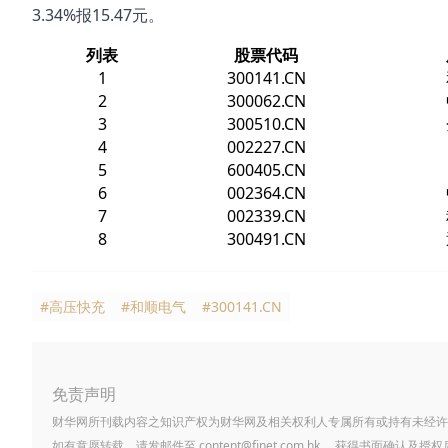
3.34%报15.47元。
列表
股票代码
1
300141.CN
2
300062.CN
3
300510.CN
4
002227.CN
5
600405.CN
6
002364.CN
7
002339.CN
8
300491.CN
#高压快充
#和顺电气
#300141.CN
免责声明
财华网所刊载内容之知识产权为财华网及相关权利人专属所有或持有未经许
如有意愿转载，请发邮件至
content@finet.com.hk
，获得书面确认及授权