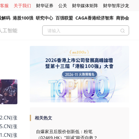
客服
关于我们
财华证券
公关
财华媒体矩阵
财华智库沙龙
股解码
港股100强
研究中心
百强联盟
CAGA香港经济智库
商协会
人工智能
.CN)涨
相关热文
5.CN)涨
自爆家丑后股价创新低：粉笔
1.CN)涨
（02469.HK）“坦诚”能否自救？