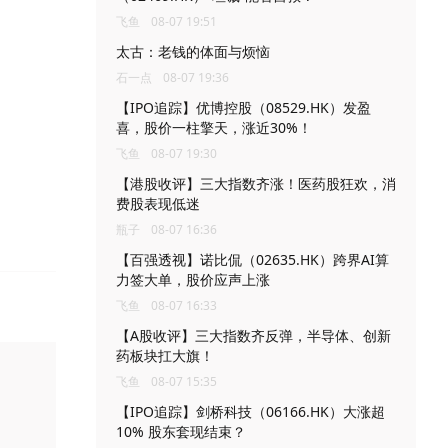
飞鱼
08-07 19:51
太古：老钱的体面与烦恼
石一点
08-07 19:36
【IPO追踪】优博控股（08529.HK）发盈
喜，股价一柱擎天，涨近30%！
飞鱼
08-07 19:30
【港股收评】三大指数齐涨！医药股狂欢，消
费股表现低迷
瓶子
08-07 16:36
【百强透视】诺比侃（02635.HK）跨界AI算
力签大单，股价应声上涨
飞鱼
08-07 16:33
【A股收评】三大指数齐反弹，半导体、创新
药板块扛大旗！
飞鱼
08-07 15:35
【IPO追踪】剑桥科技（06166.HK）大涨超
10% 股东套现结束？