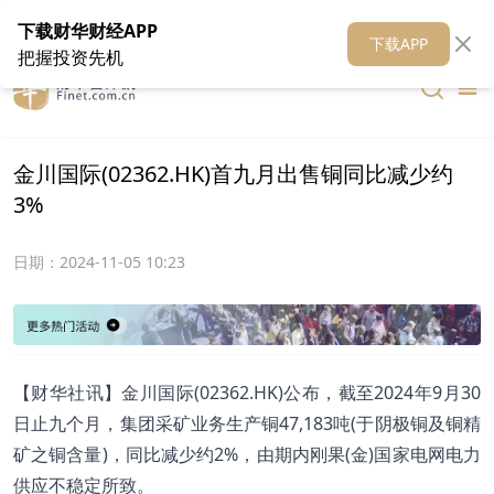
在线客服
关于我们
财华证券
公关
财华媒体矩阵
财华智库
下载财华财经APP
下载APP
把握投资先机
金川国际(02362.HK)首九月出售铜同比减少约
3%
日期：
2024-11-05 10:23
【财华社讯】金川国际(02362.HK)公布，截至2024年9月30
日止九个月，集团采矿业务生产铜47,183吨(于阴极铜及铜精
矿之铜含量)，同比减少约2%，由期内刚果(金)国家电网电力
供应不稳定所致。