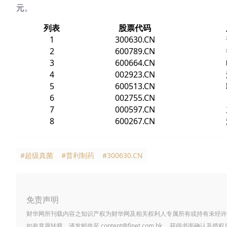
元。
列表
股票代码
1
300630.CN
2
600789.CN
3
600664.CN
4
002923.CN
5
600513.CN
6
002755.CN
7
000597.CN
8
600267.CN
#超级真菌
#普利制药
#300630.CN
免责声明
财华网所刊载内容之知识产权为财华网及相关权利人专属所有或持有未经许
如有意愿转载，请发邮件至
content@finet.com.hk
，获得书面确认及授权