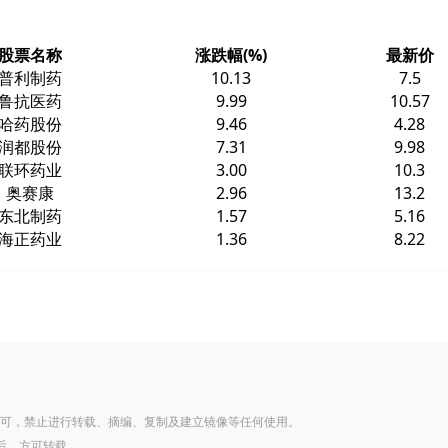
股票名称
涨跌幅(%)
最新价
普利制药
10.13
7.5
鲁抗医药
9.99
10.57
哈药股份
9.46
4.28
润都股份
7.31
9.98
联环药业
3.00
10.3
奥赛康
2.96
13.2
东北制药
1.57
5.16
海正药业
1.36
8.22
可，禁止进行转载、摘编、复制及建立镜像等任何使用。
后，方可转载。