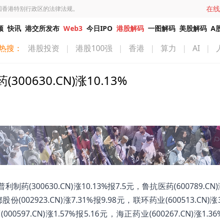
在线
国香港特别行政区的法律法规。
频
快讯
港交所发布
Web3
今日IPO
港股解码
一图解码
美股解码
A
热搜：
港股投资
|
港股100强
|
香港
|
算力
|
AI
|
630.CN)涨10.13%
00630.CN)涨10.13%报7.5元，鲁抗医药(600789.CN)涨
股份(002923.CN)涨7.31%报9.98元，联环药业(600513.CN)涨
00597.CN)涨1.57%报5.16元，海正药业(600267.CN)涨1.36