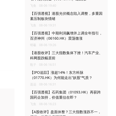
飞鱼
08-06 19:40
【百强透视】港股光伏概念陷入调整，多重因
素压制板块情绪
飞鱼
08-06 19:31
【百强透视】中期利润飙增并上调全年指引，
百济神州（06160.HK）震荡微涨
明羲
08-06 19:26
【港股收评】三大指数集体下挫！汽车产业、
科网股跌幅居前
瓶子
08-06 16:51
【IPO追踪】涨超14%！东方科脉
（01770.HK）为何能走出“妖股”气质？
遥远
08-06 16:31
【百强透视】石药集团（01093.HK）再获跨
国药企加持，价值重估在即？
飞鱼
08-06 16:23
【A股收评】盘面休整？三大指数涨跌不一，