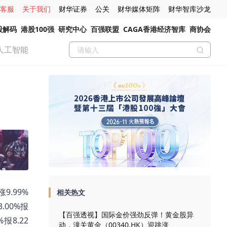
客服
关于我们
财华证券
公关
财华媒体矩阵
财华智库沙龙
股解码
港股100强
研究中心
百强联盟
CAGA香港经济智库
商协会
人工智能
9.99%
相关热文
3.00%报
【百强透视】国际金价强劲反弹！黄金股异
%报8.22
动，潼关黄金（00340.HK）迎跳涨