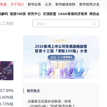
客服
关于我们
财华证券
公关
财华媒体矩阵
财华智库沙龙
股解码
港股100强
研究中心
百强联盟
CAGA香港经济智库
商协会
人工智能
7.89%
相关热文
5.60%报
自爆家丑后股价创新低：粉笔
3.72%报
（02469.HK）“坦诚”能否自救？