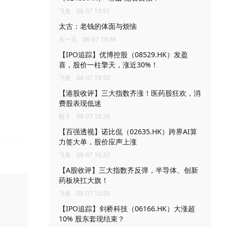
飞鱼
08-07 19:51
太古：老钱的体面与烦恼
石一点
08-07 19:36
【IPO追踪】优博控股（08529.HK）发盈
喜，股价一柱擎天，涨近30%！
飞鱼
08-07 19:30
【港股收评】三大指数齐涨！医药股狂欢，消
费股表现低迷
瓶子
08-07 16:36
【百强透视】诺比侃（02635.HK）跨界AI算
力签大单，股价应声上涨
飞鱼
08-07 16:33
【A股收评】三大指数齐反弹，半导体、创新
药板块扛大旗！
飞鱼
08-07 15:35
【IPO追踪】剑桥科技（06166.HK）大涨超
10% 股东套现结束？