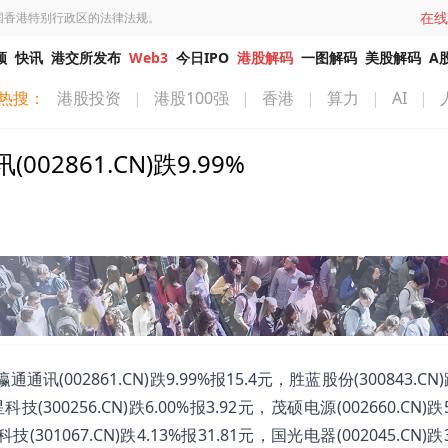
在线
国香港特别行政区的法律法规。
频
快讯
港交所发布
Web3
今日IPO
港股解码
一图解码
美股解码
A
热搜：
港股投资
|
港股100强
|
香港
|
算力
|
AI
|
861.CN)跌9.99%
02861.CN)跌9.99%报15.4元，胜蓝股份(300843.CN)跌
科技(300256.CN)跌6.00%报3.92元，茂硕电源(002660.CN)跌
技(301067.CN)跌4.13%报31.81元，国光电器(002045.CN)跌