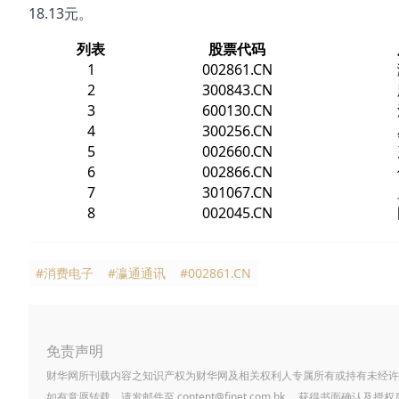
18.13元。
列表
股票代码
1
002861.CN
2
300843.CN
3
600130.CN
4
300256.CN
5
002660.CN
6
002866.CN
7
301067.CN
8
002045.CN
#消费电子
#瀛通通讯
#002861.CN
免责声明
财华网所刊载内容之知识产权为财华网及相关权利人专属所有或持有未经许
如有意愿转载，请发邮件至
content@finet.com.hk
，获得书面确认及授权