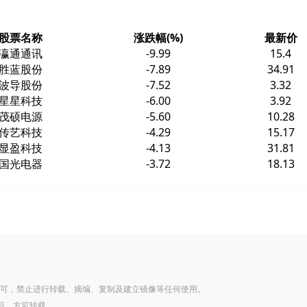
股票名称
涨跌幅(%)
最新价
瀛通通讯
-9.99
15.4
胜蓝股份
-7.89
34.91
波导股份
-7.52
3.32
星星科技
-6.00
3.92
茂硕电源
-5.60
10.28
传艺科技
-4.29
15.17
显盈科技
-4.13
31.81
国光电器
-3.72
18.13
可，禁止进行转载、摘编、复制及建立镜像等任何使用。
后，方可转载。