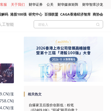
客服
关于我们
财华证券
公关
财华媒体矩阵
财华智库沙龙
股解码
港股100强
研究中心
百强联盟
CAGA香港经济智库
商协会
人工智能
.CN)涨
相关热文
58.CN)
自爆家丑后股价创新低：粉笔
4.CN)涨
（02469.HK）“坦诚”能否自救？