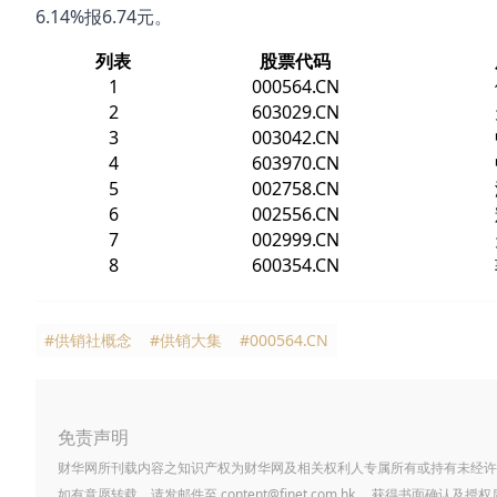
6.14%报6.74元。
列表
股票代码
1
000564.CN
2
603029.CN
3
003042.CN
4
603970.CN
5
002758.CN
6
002556.CN
7
002999.CN
8
600354.CN
#供销社概念
#供销大集
#000564.CN
免责声明
财华网所刊载内容之知识产权为财华网及相关权利人专属所有或持有未经许
如有意愿转载，请发邮件至
content@finet.com.hk
，获得书面确认及授权