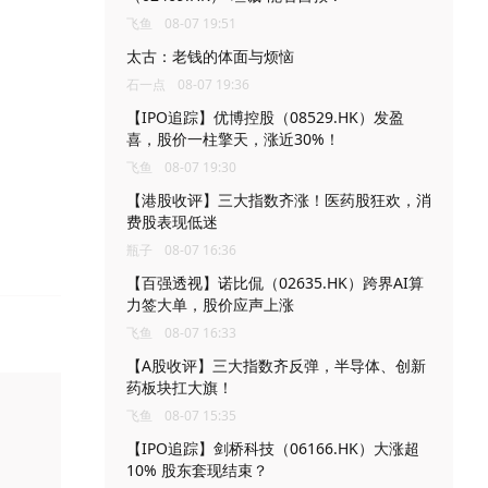
飞鱼
08-07 19:51
太古：老钱的体面与烦恼
石一点
08-07 19:36
【IPO追踪】优博控股（08529.HK）发盈
喜，股价一柱擎天，涨近30%！
飞鱼
08-07 19:30
【港股收评】三大指数齐涨！医药股狂欢，消
费股表现低迷
瓶子
08-07 16:36
【百强透视】诺比侃（02635.HK）跨界AI算
力签大单，股价应声上涨
飞鱼
08-07 16:33
【A股收评】三大指数齐反弹，半导体、创新
药板块扛大旗！
飞鱼
08-07 15:35
【IPO追踪】剑桥科技（06166.HK）大涨超
10% 股东套现结束？