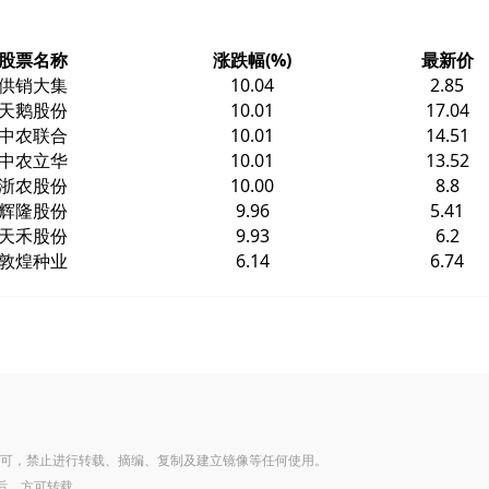
股票名称
涨跌幅(%)
最新价
供销大集
10.04
2.85
天鹅股份
10.01
17.04
中农联合
10.01
14.51
中农立华
10.01
13.52
浙农股份
10.00
8.8
辉隆股份
9.96
5.41
天禾股份
9.93
6.2
敦煌种业
6.14
6.74
可，禁止进行转载、摘编、复制及建立镜像等任何使用。
后，方可转载。