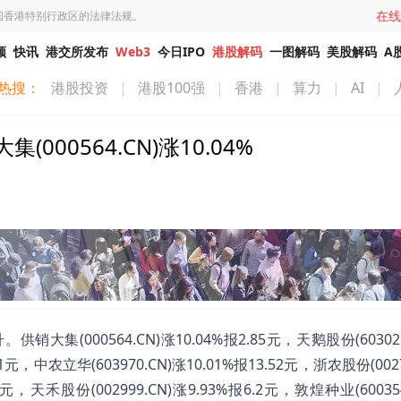
在线
国香港特别行政区的法律法规。
频
快讯
港交所发布
Web3
今日IPO
港股解码
一图解码
美股解码
A
热搜：
港股投资
|
港股100强
|
香港
|
算力
|
AI
|
0564.CN)涨10.04%
(000564.CN)涨10.04%报2.85元，天鹅股份(603029
51元，中农立华(603970.CN)涨10.01%报13.52元，浙农股份(0027
41元，天禾股份(002999.CN)涨9.93%报6.2元，敦煌种业(60035